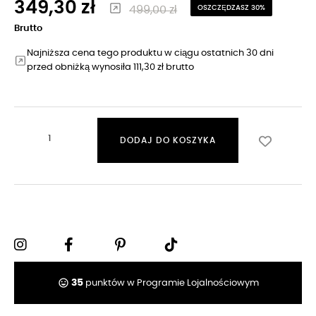
349,30 zł
499,00 zł
OSZCZĘDZASZ 30%
Brutto
Najniższa cena tego produktu w ciągu ostatnich 30 dni
przed obniżką wynosiła 111,30 zł brutto
DODAJ DO KOSZYKA
tag_faces
35
punktów w Programie Lojalnościowym