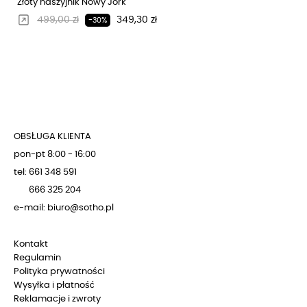
Złoty naszyjnik Nowy Jork
Regularna cena
Cena
499,00 zł
349,30 zł
-30%
OBSŁUGA KLIENTA
pon-pt 8:00 - 16:00
tel: 661 348 591
666 325 204
e-mail: biuro@sotho.pl
Kontakt
Regulamin
Polityka prywatności
Wysyłka i płatność
Reklamacje i zwroty