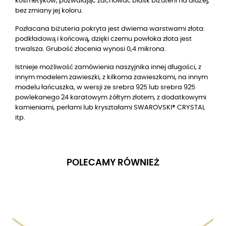
kosmetyków, pozwalając zachować blask biżuterii na dłużej,
bez zmiany jej koloru.
Pozłacana biżuteria pokryta jest dwiema warstwami złota:
podkładową i końcową, dzięki czemu powłoka złota jest
trwalsza. Grubość złocenia wynosi 0,4 mikrona.
Istnieje możliwość zamówienia naszyjnika innej długości, z
innym modelem zawieszki, z kilkoma zawieszkami, na innym
modelu łańcuszka, w wersji ze srebra 925 lub srebra 925
powlekanego 24 karatowym żółtym złotem, z dodatkowymi
kamieniami, perłami lub kryształami SWAROVSKI® CRYSTAL
itp.
POLECAMY RÓWNIEŻ