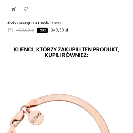
Złoty naszyjnik z medalikiem
Regularna cena
Cena
499,00 zł
349,30 zł
-30%
KLIENCI, KTÓRZY ZAKUPILI TEN PRODUKT,
KUPILI RÓWNIEŻ: