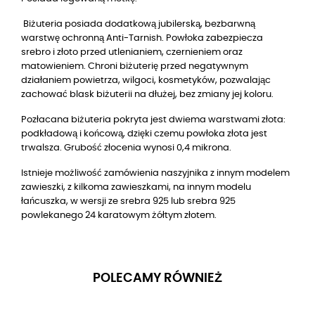
Biżuteria posiada dodatkową jubilerską, bezbarwną
warstwę ochronną Anti-Tarnish. Powłoka zabezpiecza
srebro i złoto przed utlenianiem, czernieniem oraz
matowieniem. Chroni biżuterię przed negatywnym
działaniem powietrza, wilgoci, kosmetyków, pozwalając
zachować blask biżuterii na dłużej, bez zmiany jej koloru.
Pozłacana biżuteria pokryta jest dwiema warstwami złota:
podkładową i końcową, dzięki czemu powłoka złota jest
trwalsza. Grubość złocenia wynosi 0,4 mikrona.
Istnieje możliwość zamówienia naszyjnika z innym modelem
zawieszki, z kilkoma zawieszkami, na innym modelu
łańcuszka, w wersji ze srebra 925 lub srebra 925
powlekanego 24 karatowym żółtym złotem.
POLECAMY RÓWNIEŻ