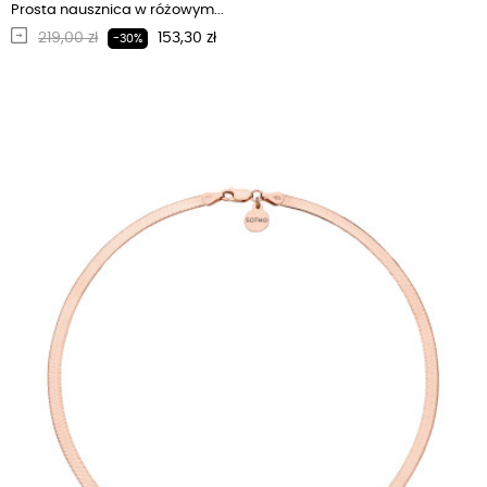
Prosta nausznica w różowym...
Regularna cena
Cena
219,00 zł
153,30 zł
-30%