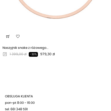
Naszyjnik snake z różowego...
Regularna cena
Cena
1 399,00 zł
979,30 zł
-30%
OBSŁUGA KLIENTA
pon-pt 8:00 - 16:00
tel: 661 348 591