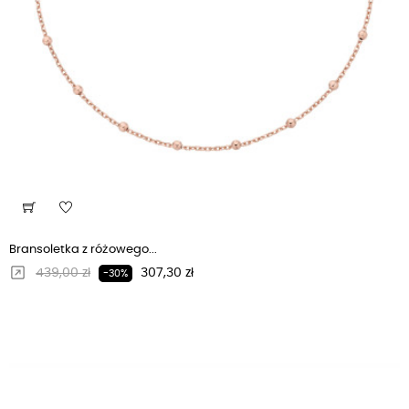
Bransoletka z różowego...
Regularna cena
Cena
439,00 zł
307,30 zł
-30%