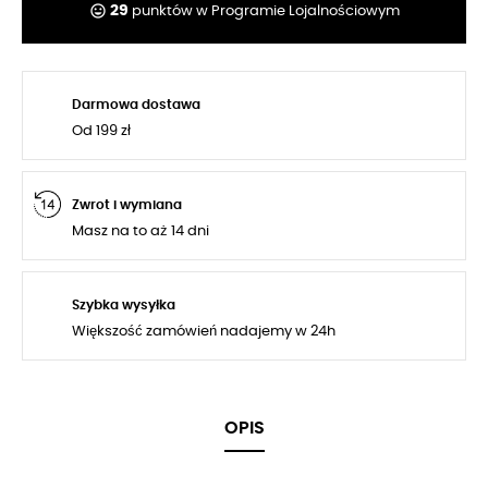
tag_faces
29
punktów w Programie Lojalnościowym
Darmowa dostawa
Od 199 zł
Zwrot i wymiana
Masz na to aż 14 dni
Szybka wysyłka
Większość zamówień nadajemy w 24h
OPIS