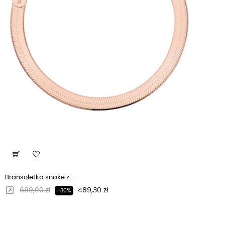
Bransoletka snake z...
Regularna cena
Cena
699,00 zł
489,30 zł
-30%