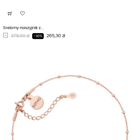
Srebrny naszyjnik z...
Regularna cena
Cena
379,00 zł
265,30 zł
-30%