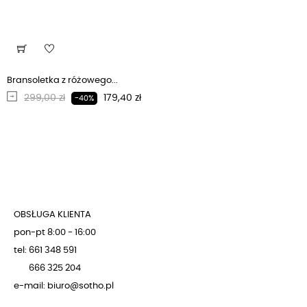
Bransoletka z różowego...
Regularna cena
Cena
299,00 zł
179,40 zł
-40%
OBSŁUGA KLIENTA
pon-pt 8:00 - 16:00
tel: 661 348 591
666 325 204
e-mail: biuro@sotho.pl