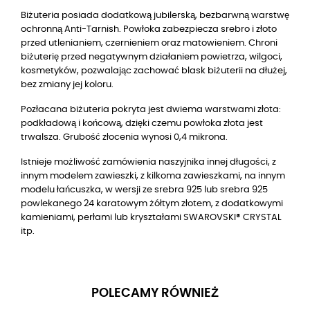
Biżuteria posiada dodatkową jubilerską, bezbarwną warstwę
ochronną Anti-Tarnish. Powłoka zabezpiecza srebro i złoto
przed utlenianiem, czernieniem oraz matowieniem. Chroni
biżuterię przed negatywnym działaniem powietrza, wilgoci,
kosmetyków, pozwalając zachować blask biżuterii na dłużej,
bez zmiany jej koloru.
Pozłacana biżuteria pokryta jest dwiema warstwami złota:
podkładową i końcową, dzięki czemu powłoka złota jest
trwalsza. Grubość złocenia wynosi 0,4 mikrona.
Istnieje możliwość zamówienia naszyjnika innej długości, z
innym modelem zawieszki, z kilkoma zawieszkami, na innym
modelu łańcuszka, w wersji ze srebra 925 lub srebra 925
powlekanego 24 karatowym żółtym złotem, z dodatkowymi
kamieniami, perłami lub kryształami SWAROVSKI® CRYSTAL
itp.
POLECAMY RÓWNIEŻ