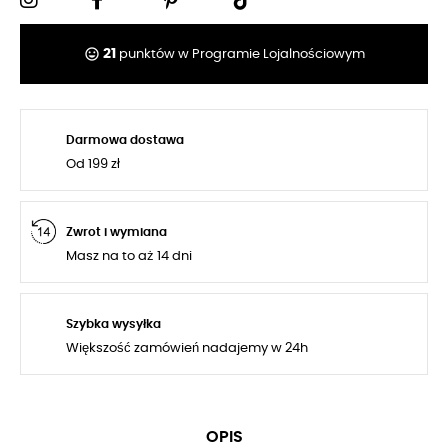
tag_faces
21
punktów w Programie Lojalnościowym
Darmowa dostawa
Od 199 zł
Zwrot i wymiana
Masz na to aż 14 dni
Szybka wysyłka
Większość zamówień nadajemy w 24h
OPIS