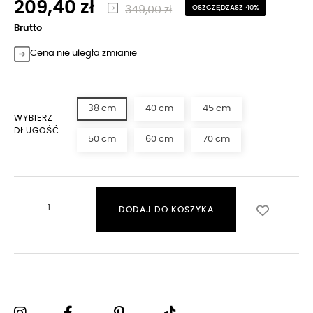
209,40 zł
349,00 zł
OSZCZĘDZASZ 40%
Brutto
Cena nie uległa zmianie
38 cm
40 cm
45 cm
WYBIERZ
DŁUGOŚĆ
50 cm
60 cm
70 cm
DODAJ DO KOSZYKA