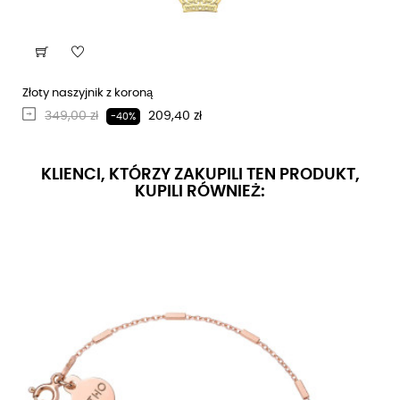
Złoty naszyjnik z koroną
Regularna cena
Cena
349,00 zł
209,40 zł
-40%
KLIENCI, KTÓRZY ZAKUPILI TEN PRODUKT,
KUPILI RÓWNIEŻ: