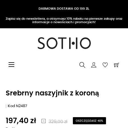
DARMOWA DOSTAWA OD 199 ZŁ
Zapisz się do newslettera, a otrzymasz 10% rabatu na pierwsze zakupy oraz
informacje o nowościach i promocjach!
Przełącz nawigację
☰
Srebrny naszyjnik z koroną
Kod
N2487
197,40 zł
329,00 zł
OSZCZĘDZASZ 40%