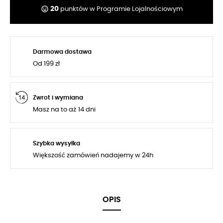
tag_faces
20
punktów w Programie Lojalnościowym
Darmowa dostawa
Od 199 zł
Zwrot i wymiana
Masz na to aż 14 dni
Szybka wysyłka
Większość zamówień nadajemy w 24h
OPIS