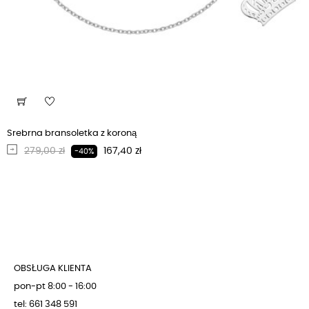
Srebrna bransoletka z koroną
Regularna cena
Cena
279,00 zł
167,40 zł
-40%
OBSŁUGA KLIENTA
pon-pt 8:00 - 16:00
tel: 661 348 591