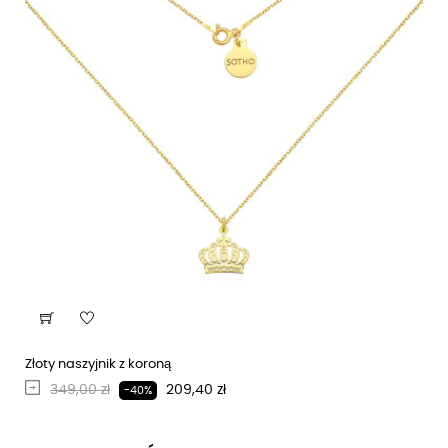
Złoty naszyjnik z koroną
Regularna cena
Cena
349,00 zł
209,40 zł
-40%