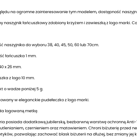
ględu na ogromne zainteresowanie tym modelem, dostępność naszyjni
y naszyjnik łańcuszkowy zdobiony krzyżem i zawieszką z logo marki. 
ć naszyjnika do wyboru 38, 40, 45, 50, 60 lub 70cm.
ść łańcuszka 1 mm.
40 x 26 mm.
szka z logo 10 mm.
t o wadze poniżej 5 g.
owany w eleganckie pudełeczko z logo marki.
da logowaną metkę.
ria posiada dodatkową jubilerską, bezbarwną warstwę ochronną Anti-T
utlenianiem, czernieniem oraz matowieniem. Chroni biżuterię przed n
yków, pozwalając zachować blask biżuterii na dłużej, bez zmiany jej k