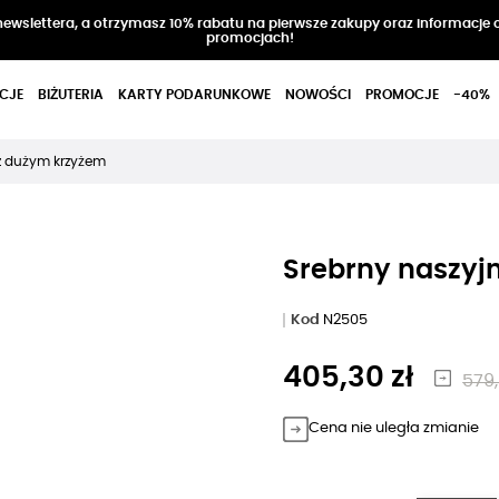
 newslettera, a otrzymasz 10% rabatu na pierwsze zakupy oraz informacje 
promocjach!
CJE
BIŻUTERIA
KARTY PODARUNKOWE
NOWOŚCI
PROMOCJE
-40%
 z dużym krzyżem
Srebrny naszyj
Kod
N2505
405,30 zł
579,
Cena nie uległa zmianie