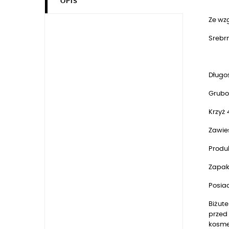
OPIS
Ze wz
Srebrn
Długoś
Grubo
Krzyż 
Zawie
Produk
Zapak
Posia
Biżute
przed 
kosmet