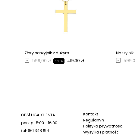
Złoty naszyjnik z dużym...
Naszyjnik 
Regularna cena
Cena
Regu
599,00 zł
419,30 zł
599,0
-30%
Kontakt
OBSŁUGA KLIENTA
Regulamin
pon-pt 8:00 - 16:00
Polityka prywatności
tel: 661 348 591
Wysyłka i płatność