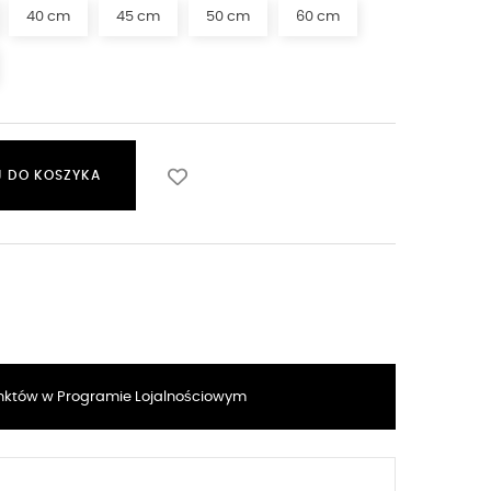
40 cm
45 cm
50 cm
60 cm
 DO KOSZYKA
któw w Programie Lojalnościowym