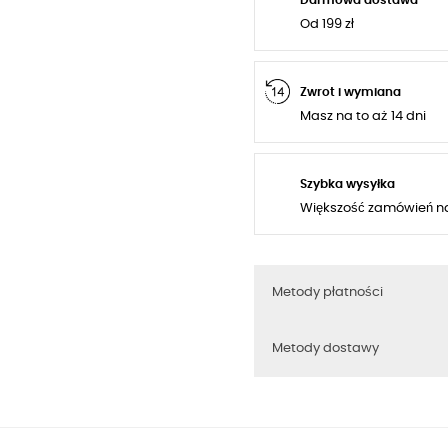
Od 199 zł
Zwrot i wymiana
Masz na to aż 14 dni
Szybka wysyłka
Większość zamówień n
Metody płatności
Metody dostawy