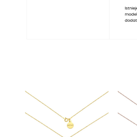
Istnie
model
dodat