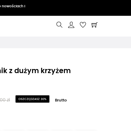
o nowościach i
nik z dużym krzyżem
00 zł
OSZCZĘDZASZ 30%
Brutto