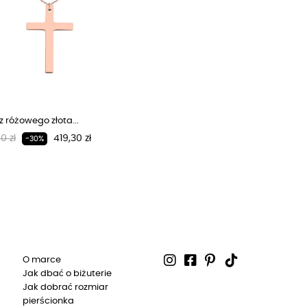
z różowego złota...
larna cena
Cena
0 zł
419,30 zł
-30%
O marce
Jak dbać o biżuterie
Jak dobrać rozmiar
pierścionka