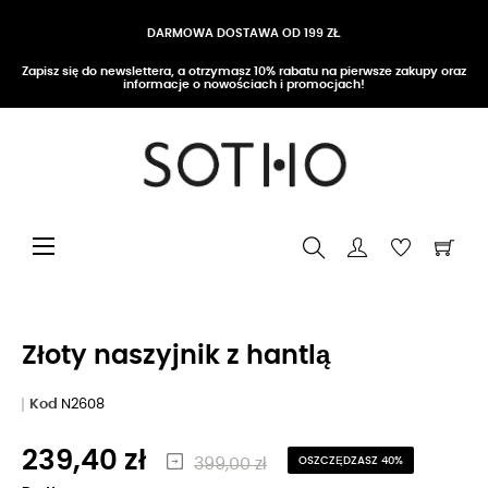
DARMOWA DOSTAWA OD 199 ZŁ
Zapisz się do newslettera, a otrzymasz 10% rabatu na pierwsze zakupy oraz
informacje o nowościach i promocjach!
Przełącz nawigację
☰
Złoty naszyjnik z hantlą
Kod
N2608
239,40 zł
399,00 zł
OSZCZĘDZASZ 40%