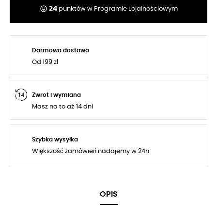
tag_faces
24
punktów w Programie Lojalnościowym
Darmowa dostawa
Od 199 zł
Zwrot i wymiana
Masz na to aż 14 dni
Szybka wysyłka
Większość zamówień nadajemy w 24h
OPIS