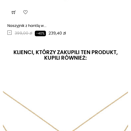
Naszyjnik z hantlą w...
Regularna cena
Cena
399,00 zł
239,40 zł
-40%
KLIENCI, KTÓRZY ZAKUPILI TEN PRODUKT,
KUPILI RÓWNIEŻ: