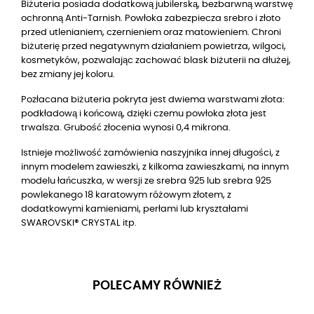
Biżuteria posiada dodatkową jubilerską, bezbarwną warstwę
ochronną Anti-Tarnish. Powłoka zabezpiecza srebro i złoto
przed utlenianiem, czernieniem oraz matowieniem. Chroni
biżuterię przed negatywnym działaniem powietrza, wilgoci,
kosmetyków, pozwalając zachować blask biżuterii na dłużej,
bez zmiany jej koloru.
Pozłacana biżuteria pokryta jest dwiema warstwami złota:
podkładową i końcową, dzięki czemu powłoka złota jest
trwalsza. Grubość złocenia wynosi 0,4 mikrona.
Istnieje możliwość zamówienia naszyjnika innej długości, z
innym modelem zawieszki, z kilkoma zawieszkami, na innym
modelu łańcuszka, w wersji ze srebra 925 lub srebra 925
powlekanego 18 karatowym różowym złotem, z
dodatkowymi kamieniami, perłami lub kryształami
SWAROVSKI® CRYSTAL itp.
POLECAMY RÓWNIEŻ