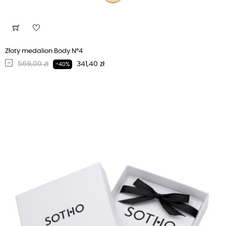
Złoty medalion Body N°4
Regularna cena
Cena
569,00 zł
341,40 zł
-40%