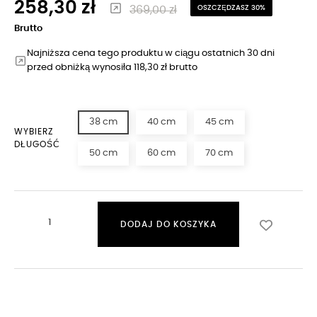
258,30 zł
369,00 zł
OSZCZĘDZASZ 30%
Brutto
Najniższa cena tego produktu w ciągu ostatnich 30 dni
przed obniżką wynosiła 118,30 zł brutto
38 cm
40 cm
45 cm
WYBIERZ
DŁUGOŚĆ
50 cm
60 cm
70 cm
DODAJ DO KOSZYKA