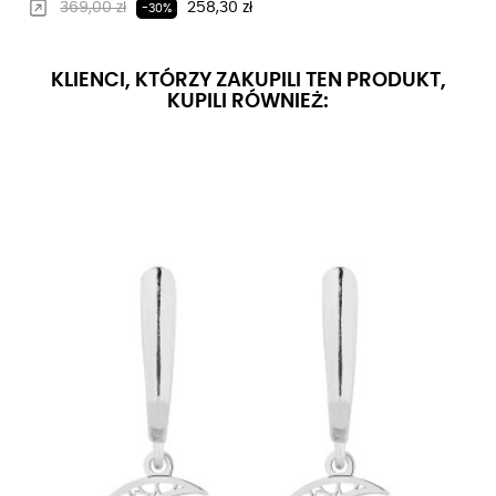
Regularna cena
Cena
369,00 zł
258,30 zł
-30%
KLIENCI, KTÓRZY ZAKUPILI TEN PRODUKT,
KUPILI RÓWNIEŻ: