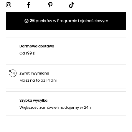
tag_faces
26
punktów w Programie Lojalnościowym
Darmowa dostawa
Od 199 zł
Zwrot i wymiana
Masz na to aż 14 dni
Szybka wysyłka
Większość zamówień nadajemy w 24h