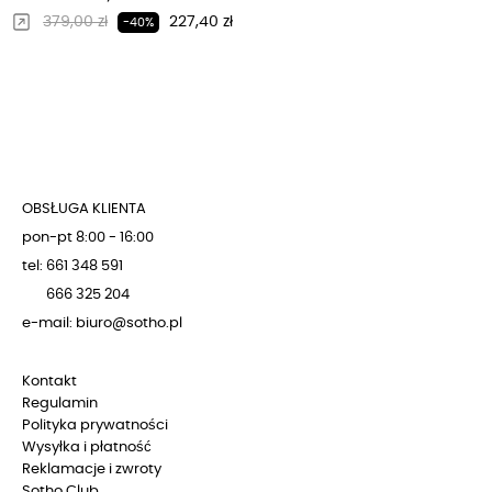
Regularna cena
Cena
379,00 zł
227,40 zł
-40%
OBSŁUGA KLIENTA
pon-pt 8:00 - 16:00
tel: 661 348 591
666 325 204
e-mail: biuro@sotho.pl
Kontakt
Regulamin
Polityka prywatności
Wysyłka i płatność
Reklamacje i zwroty
Sotho Club