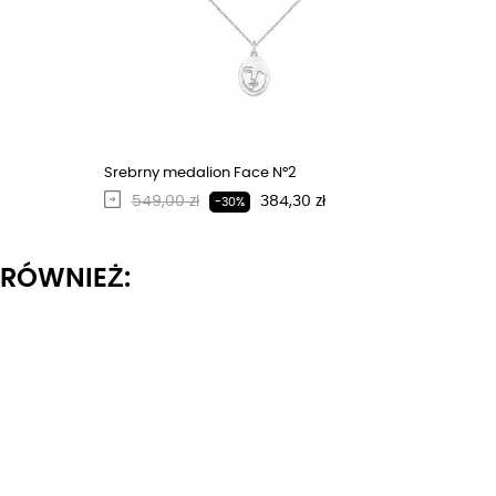
Srebrny medalion Face N°2
Regularna cena
Cena
549,00 zł
384,30 zł
-30%
I RÓWNIEŻ: