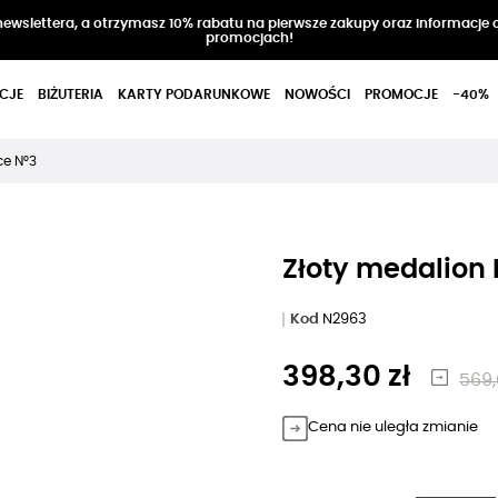
 newslettera, a otrzymasz 10% rabatu na pierwsze zakupy oraz informacje 
promocjach!
CJE
BIŻUTERIA
KARTY PODARUNKOWE
NOWOŚCI
PROMOCJE
-40%
ce N°3
Złoty medalion 
Kod
N2963
398,30 zł
569,
Cena nie uległa zmianie