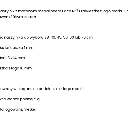
 naszyjnik z matowym medalionem Face N°3 i zawieszką z logo marki. 
owym żółtym złotem.
ć naszyjnika do wyboru 38, 40, 45, 50, 60 lub 70 cm
ść łańcuszka 1 mm
ion 18 x 14 mm
szka z logo 10 mm
owany w eleganckie pudełeczko z logo marki.
t o wadze poniżej 5 g.
da logowaną metkę.