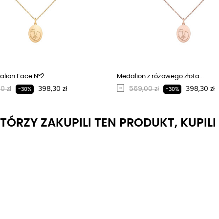
alion Face N°2
Medalion z różowego złota...
larna cena
Cena
Regularna cena
Cena
0 zł
398,30 zł
569,00 zł
398,30 zł
-30%
-30%
KTÓRZY ZAKUPILI TEN PRODUKT, KUPIL