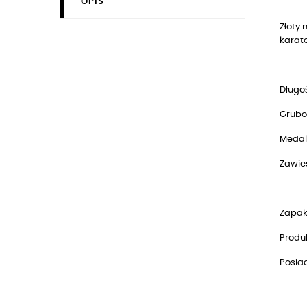
OPIS
Złoty
karat
Długoś
Grubo
Medal
Zawie
Zapak
Produk
Posia