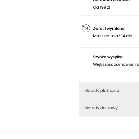
Od 199 zł
Zwrot i wymiana
Masz na to aż 14 dni
Szybka wysyłka
Większość zamówień n
Metody płatności
Metody dostawy