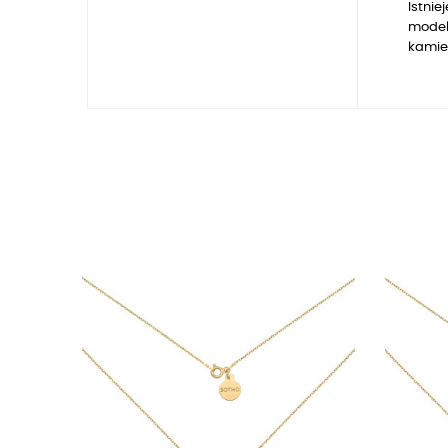
Istnie
model
kamie