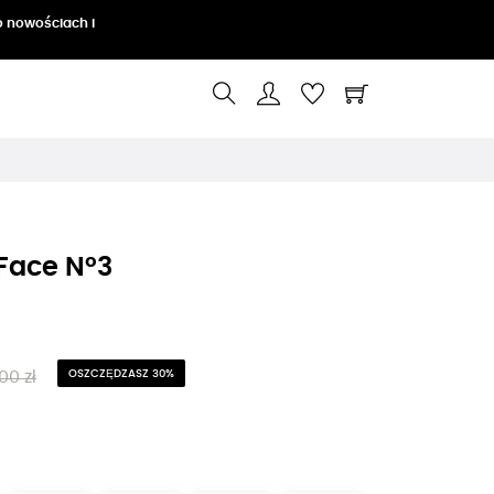
o nowościach i
Face N°3
00 zł
OSZCZĘDZASZ 30%