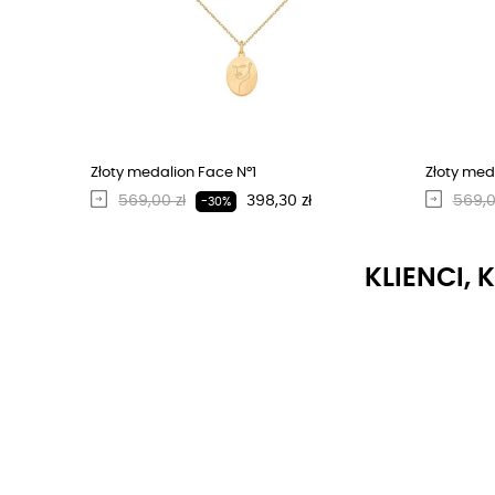
Złoty medalion Face N°1
Złoty med
Regularna cena
Cena
Regu
569,00 zł
398,30 zł
569,0
-30%
KLIENCI, 