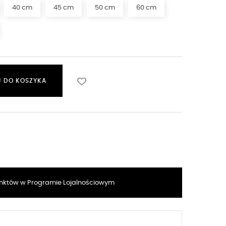
40 cm
45 cm
50 cm
60 cm
 DO KOSZYKA
któw w Programie Lojalnościowym