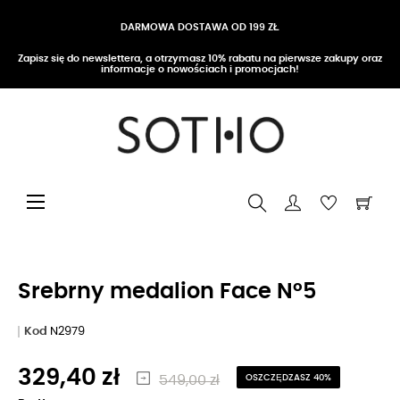
DARMOWA DOSTAWA OD 199 ZŁ
Zapisz się do newslettera, a otrzymasz 10% rabatu na pierwsze zakupy oraz
informacje o nowościach i promocjach!
Przełącz nawigację
☰
Srebrny medalion Face N°5
Kod
N2979
329,40 zł
549,00 zł
OSZCZĘDZASZ 40%