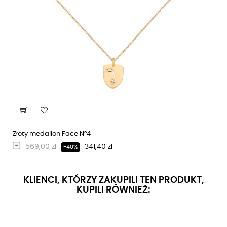
Złoty medalion Face N°4
Regularna cena
Cena
569,00 zł
341,40 zł
-40%
KLIENCI, KTÓRZY ZAKUPILI TEN PRODUKT,
KUPILI RÓWNIEŻ: