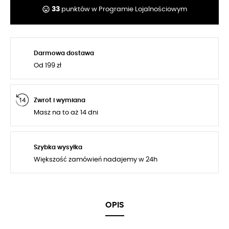
tag_faces
33
punktów w Programie Lojalnościowym
Darmowa dostawa
Od 199 zł
Zwrot i wymiana
Masz na to aż 14 dni
Szybka wysyłka
Większość zamówień nadajemy w 24h
OPIS