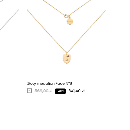
Złoty medalion Face N°6
Regularna cena
Cena
569,00 zł
341,40 zł
-40%