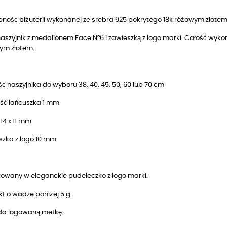
ność biżuterii wykonanej ze srebra 925 pokrytego 18k różowym złotem
 naszyjnik z medalionem Face N°6 i zawieszką z logo marki. Całość wy
ym złotem.
ć naszyjnika do wyboru 38, 40, 45, 50, 60 lub 70 cm
ść łańcuszka 1 mm
14 x 11 mm
szka z logo 10 mm
owany w eleganckie pudełeczko z logo marki.
t o wadze poniżej 5 g.
da logowaną metkę.