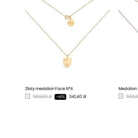
Złoty medalion Face N°4
Medalion 
Regularna cena
Cena
Regu
569,00 zł
341,40 zł
569,0
-40%