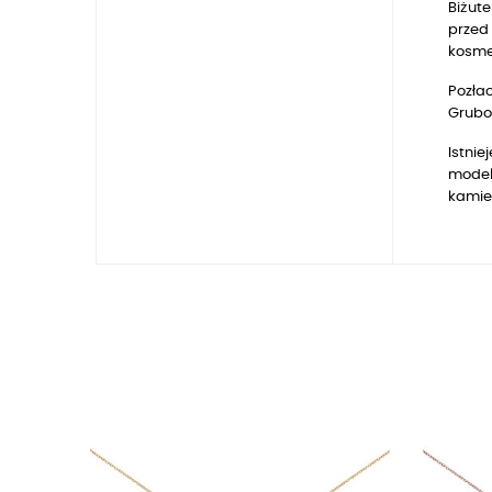
Biżute
przed 
kosmet
Pozłac
Gruboś
Istnie
model
kamie