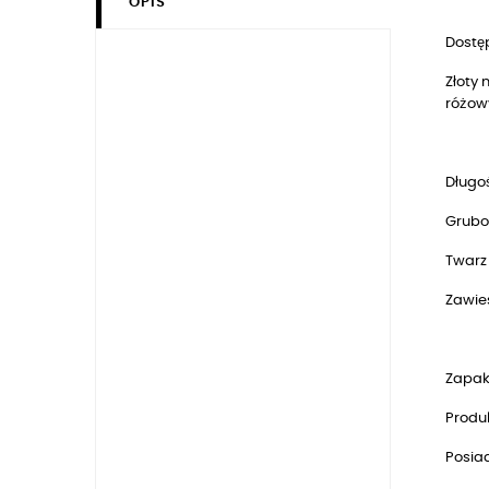
OPIS
Dostęp
Złoty
różow
Długoś
Grubo
Twarz 
Zawie
Zapak
Produk
Posia