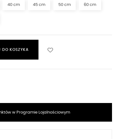
40 cm
45 cm
50 cm
60 cm
 DO KOSZYKA
któw w Programie Lojalnościowym