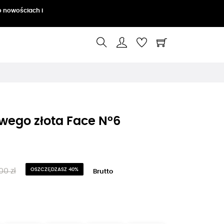
o nowościach i
wego złota Face N°6
00 zł
OSZCZĘDZASZ 40%
Brutto