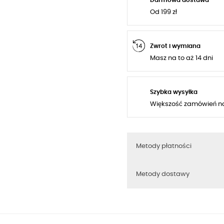
Od 199 zł
Zwrot i wymiana
Masz na to aż 14 dni
Szybka wysyłka
Większość zamówień n
Metody płatności
Metody dostawy