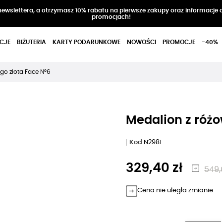
 newslettera, a otrzymasz 10% rabatu na pierwsze zakupy oraz informacje 
promocjach!
CJE
BIŻUTERIA
KARTY PODARUNKOWE
NOWOŚCI
PROMOCJE
-40%
go złota Face N°6
Medalion z różo
Kod
N2981
329,40 zł
549,
Cena nie uległa zmianie