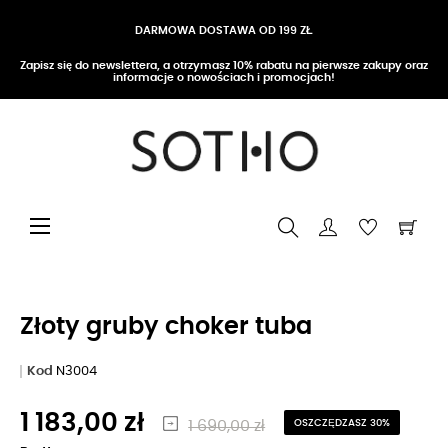
DARMOWA DOSTAWA OD 199 ZŁ
Zapisz się do newslettera, a otrzymasz 10% rabatu na pierwsze zakupy oraz
informacje o nowościach i promocjach!
Przełącz nawigację
☰
Złoty gruby choker tuba
Kod
N3004
1 183,00 zł
1 690,00 zł
OSZCZĘDZASZ 30%