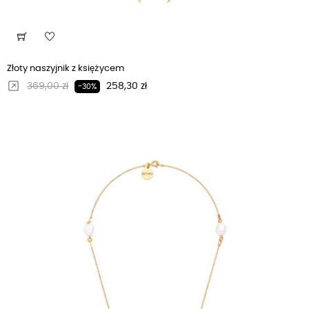
Złoty naszyjnik z księżycem
Regularna cena
Cena
369,00 zł
258,30 zł
-30%