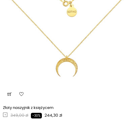
Złoty naszyjnik z księżycem
Regularna cena
Cena
349,00 zł
244,30 zł
-30%