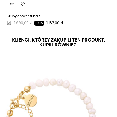
Gruby choker tuba z...
Regularna cena
Cena
1 690,00 zł
1 183,00 zł
-30%
KLIENCI, KTÓRZY ZAKUPILI TEN PRODUKT,
KUPILI RÓWNIEŻ: