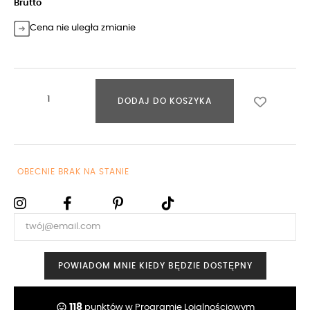
Brutto
Cena nie uległa zmianie
DODAJ DO KOSZYKA
OBECNIE BRAK NA STANIE
POWIADOM MNIE KIEDY BĘDZIE DOSTĘPNY
tag_faces
118
punktów w Programie Lojalnościowym