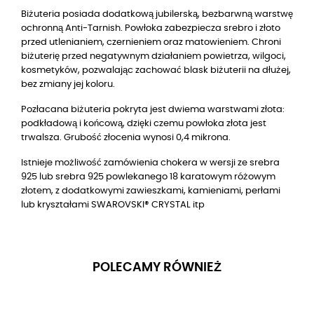
Biżuteria posiada dodatkową jubilerską, bezbarwną warstwę
ochronną Anti-Tarnish. Powłoka zabezpiecza srebro i złoto
przed utlenianiem, czernieniem oraz matowieniem. Chroni
biżuterię przed negatywnym działaniem powietrza, wilgoci,
kosmetyków, pozwalając zachować blask biżuterii na dłużej,
bez zmiany jej koloru.
Pozłacana biżuteria pokryta jest dwiema warstwami złota:
podkładową i końcową, dzięki czemu powłoka złota jest
trwalsza. Grubość złocenia wynosi 0,4 mikrona.
Istnieje możliwość zamówienia chokera w wersji ze srebra
925 lub srebra 925 powlekanego
18
karatowym różowym
złotem, z dodatkowymi zawieszkami, kamieniami, perłami
lub kryształami SWAROVSKI® CRYSTAL itp
POLECAMY RÓWNIEŻ