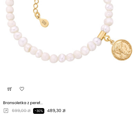
Bransoletka z pereł...
Regularna cena
Cena
699,00 zł
489,30 zł
-30%