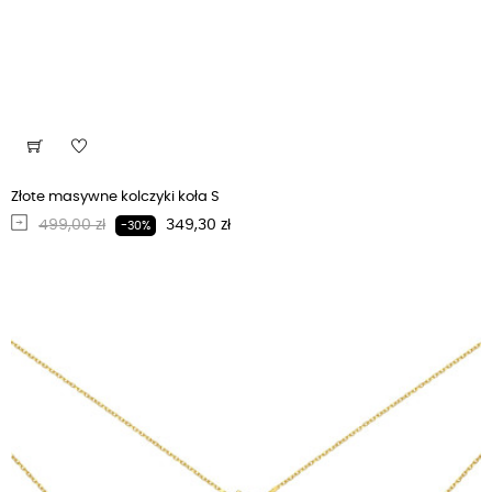
Złote masywne kolczyki koła S
Regularna cena
Cena
499,00 zł
349,30 zł
-30%