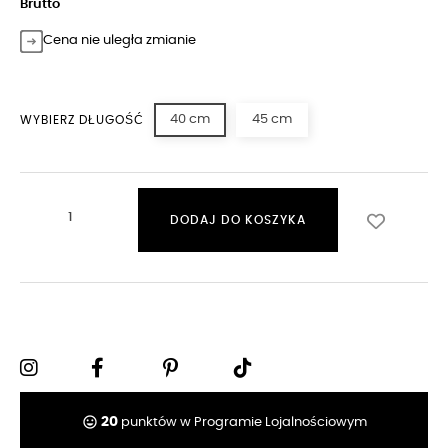
Brutto
Cena nie uległa zmianie
40 cm
45 cm
WYBIERZ DŁUGOŚĆ
DODAJ DO KOSZYKA
tag_faces
20
punktów w Programie Lojalnościowym