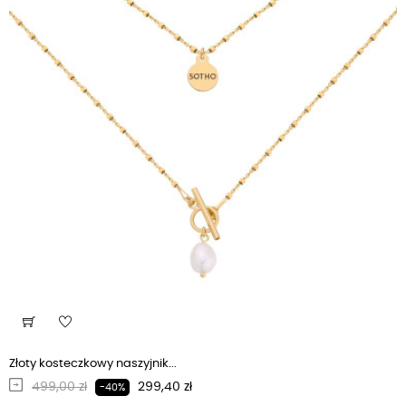
Złoty kosteczkowy naszyjnik...
Regularna cena
Cena
499,00 zł
299,40 zł
-40%