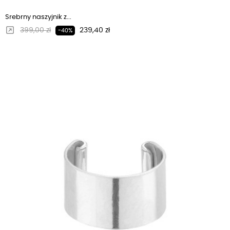
Srebrny naszyjnik z...
Regularna cena
Cena
399,00 zł
239,40 zł
-40%