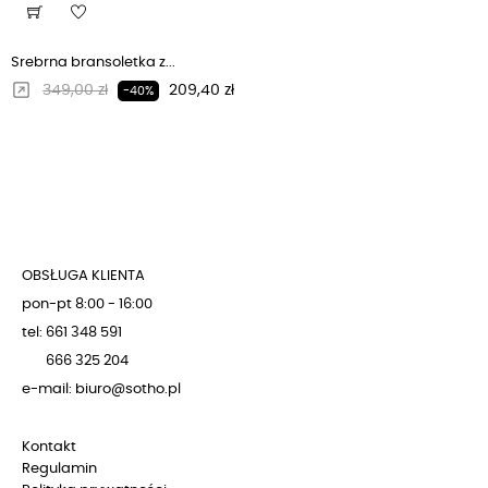
Srebrna bransoletka z...
Regularna cena
Cena
349,00 zł
209,40 zł
-40%
OBSŁUGA KLIENTA
pon-pt 8:00 - 16:00
tel: 661 348 591
666 325 204
e-mail: biuro@sotho.pl
Kontakt
Regulamin