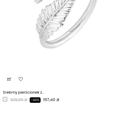
Srebrny pierścionek z...
Regularna cena
Cena
329,00 zł
197,40 zł
-40%