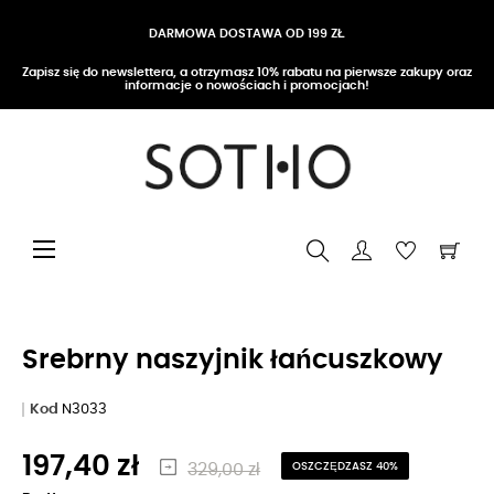
DARMOWA DOSTAWA OD 199 ZŁ
Zapisz się do newslettera, a otrzymasz 10% rabatu na pierwsze zakupy oraz
informacje o nowościach i promocjach!
Przełącz nawigację
☰
Srebrny naszyjnik łańcuszkowy
Kod
N3033
197,40 zł
329,00 zł
OSZCZĘDZASZ 40%