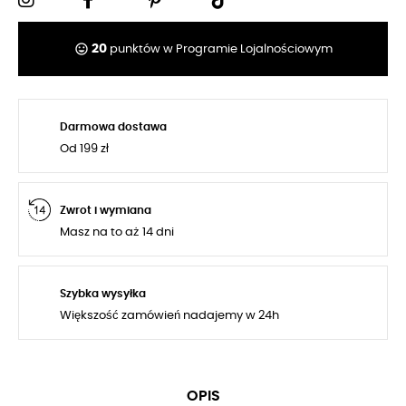
tag_faces
20
punktów w Programie Lojalnościowym
Darmowa dostawa
Od 199 zł
Zwrot i wymiana
Masz na to aż 14 dni
Szybka wysyłka
Większość zamówień nadajemy w 24h
OPIS