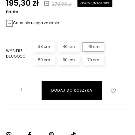
195,30 zł
279,00 zł
OSZCZĘDZASZ 30%
Brutto
Cena nie uległa zmianie
38 cm
40 cm
45 cm
WYBIERZ
DŁUGOŚĆ
50 cm
60 cm
70 cm
DODAJ DO KOSZYKA