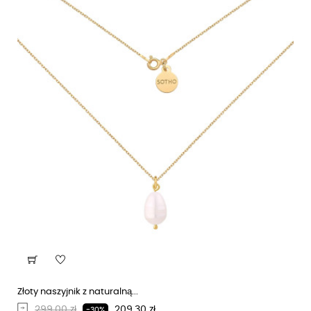
Złoty naszyjnik z naturalną...
Regularna cena
Cena
299,00 zł
209,30 zł
-30%