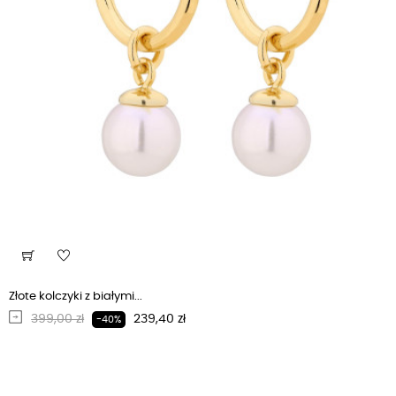
Złote kolczyki z białymi...
Regularna cena
Cena
399,00 zł
239,40 zł
-40%