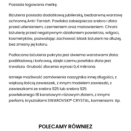
Posiada logowana metkę.
Biżuteria posiada dodatkową jubilerską, bezbarwną warstwę
ochronną Anti-Tarnish. Powłoka zabezpiecza srebro i złoto
przed utlenianiem, czernieniem oraz matowieniem. Chroni
biżuterię przed negatywnym działaniem powietrza, wilgoci,
kosmetyków, pozwalając zachować blask biżuterii na dłużej,
bez zmiany jej koloru.
Pozłacana biżuteria pokryta jest dwiema warstwami złota:
podkładową i końcową, dzięki czemu powłoka złota jest
trwalsza. Grubość złocenia wynosi 0,4 mikrona.
Istnieje możliwość zamówienia naszyjnika innej długości, z
większą ilością zawieszek, z innym modelem zawieszki, z
zawieszkami ze srebra 925 lub srebra 925
powlekanego
18
karatowym różowym złotem, z innymi
perłami, kryształami SWAROVSKI® CRYSTAL, kamieniami itp.
POLECAMY RÓWNIEŻ