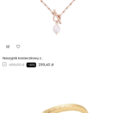
Naszyjnik kosteczkowy z...
Regularna cena
Cena
499,00 zł
299,40 zł
-40%