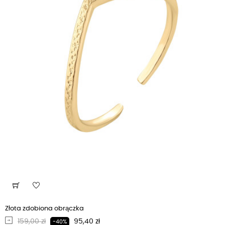
Złota zdobiona obrączka
Regularna cena
Cena
159,00 zł
95,40 zł
-40%