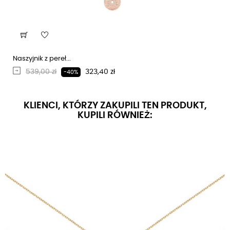
Naszyjnik z pereł...
Regularna cena
Cena
539,00 zł
323,40 zł
-40%
KLIENCI, KTÓRZY ZAKUPILI TEN PRODUKT,
KUPILI RÓWNIEŻ: