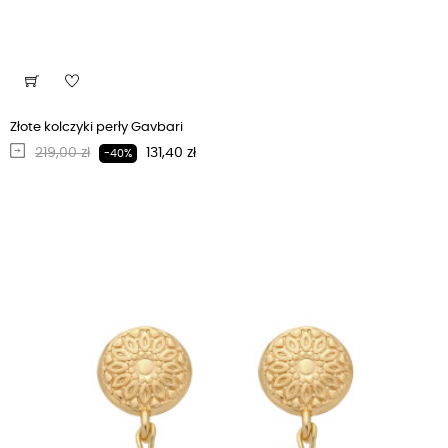
Złote kolczyki perły Gavbari
Regularna cena
Cena
219,00 zł
131,40 zł
-40%