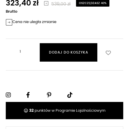
323,40 zł
539,00 zł
OSZCZĘDZASZ 40%
Brutto
Cena nie uległa zmianie
DODAJ DO KOSZYKA
tag_faces
32
punktów w Programie Lojalnościowym