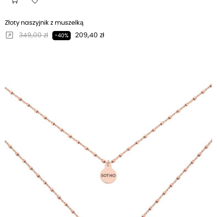
Złoty naszyjnik z muszelką
Regularna cena
Cena
349,00 zł
209,40 zł
-40%