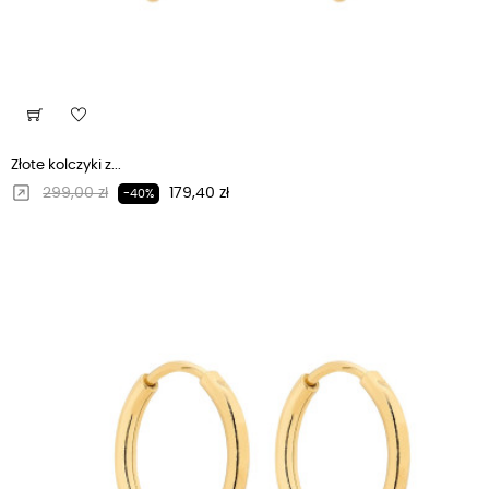
Złote kolczyki z...
Regularna cena
Cena
299,00 zł
179,40 zł
-40%