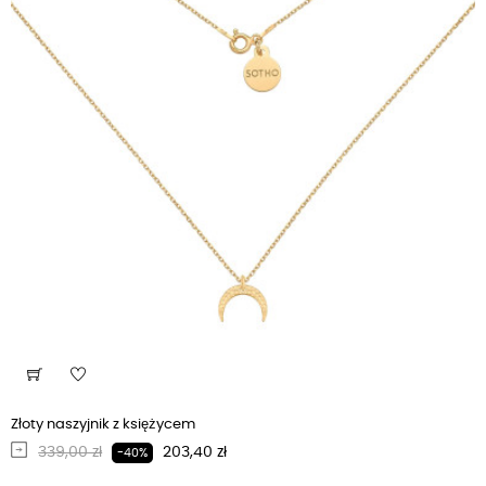
Złoty naszyjnik z księżycem
Regularna cena
Cena
339,00 zł
203,40 zł
-40%