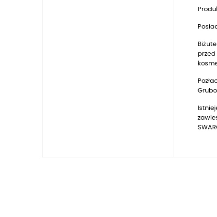
Produk
Posia
Biżute
przed 
kosmet
Pozłac
Gruboś
Istnie
zawie
SWARO