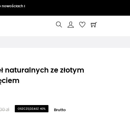
o nowościach i
eł naturalnych ze złotym
ęciem
00 zł
OSZCZĘDZASZ 40%
Brutto