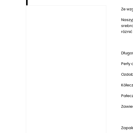
Ze wz
Naszy
srebra
różnić
Długoś
Perły 
Ozdob
Kółec
Pałec
Zawie
Zapak