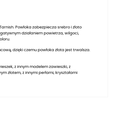
arnish. Powłoka zabezpiecza srebro i złoto
egatywnym działaniem powietrza, wilgoci,
oloru.
ową, dzięki czemu powłoka złota jest trwalsza.
awieszek, z innym modelem zawieszki, z
 złotem, z innymi perłami, kryształami