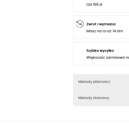
Od 199 zł
Zwrot i wymiana
Masz na to aż 14 dni
Szybka wysyłka
Większość zamówień n
Metody płatności
Metody dostawy