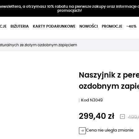
 newslettera, a otrzymasz 10% rabatu na pierwsze zakupy oraz informacje 
promocjach!
CJE
BIŻUTERIA
KARTY PODARUNKOWE
NOWOŚCI
PROMOCJE
-40%
 naturalnych ze złotym ozdobnym zapięciem
Naszyjnik z per
ozdobnym zapi
Kod
N3049
299,40 zł
499,
Cena nie uległa zmianie