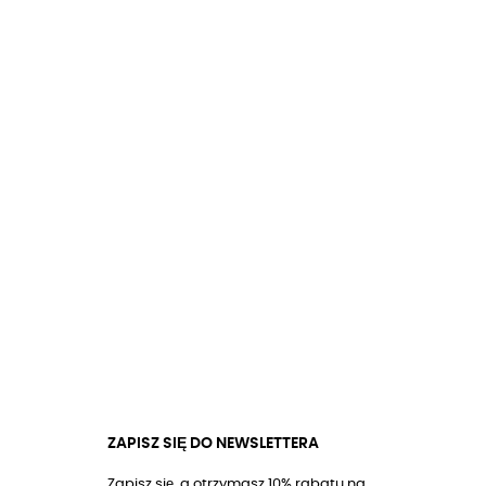
ZAPISZ SIĘ DO NEWSLETTERA
Zapisz się, a otrzymasz 10% rabatu na