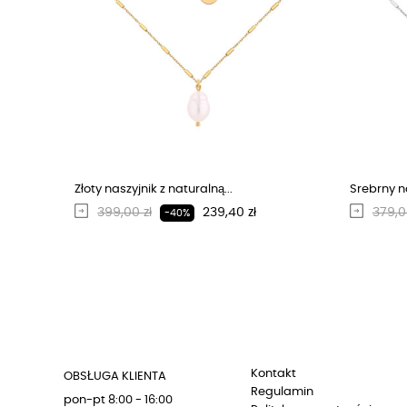
Złoty naszyjnik z naturalną...
Srebrny na
Regularna cena
Cena
Regu
399,00 zł
239,40 zł
379,0
-40%
Kontakt
OBSŁUGA KLIENTA
Regulamin
pon-pt 8:00 - 16:00