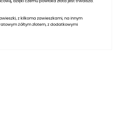
ową, dzięki czemu powłoka złota jest trwalsza.
awieszki, z kilkoma zawieszkami, na innym
karatowym żółtym złotem, z dodatkowymi