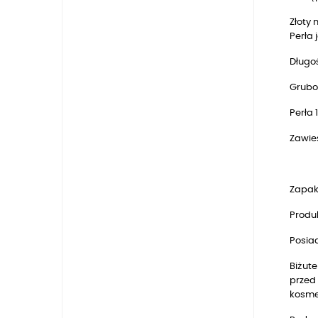
Złoty 
Perła 
Długo
Grubo
Perła 
Zawie
Zapak
Produk
Posia
Biżute
przed 
kosmet