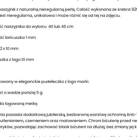
naszyjnik z naturalną nieregularną perłą. Całość wykonana ze srebra
jest nieregularna, unikatowa i może różnić się od tej na zdjęciu.
ść naszyjnika do wyboru 40 lub 45 cm
ść łańcuszka 1 mm
12 x 10 mm
szka z logo 10 mm
owany w eleganckie pudełeczko z logo marki.
t o wadze poniżej 5 g.
da logowaną metkę.
ria posiada dodatkową jubilerską, bezbarwną warstwę ochronną Anti-T
utlenianiem, czernieniem oraz matowieniem. Chroni biżuterię przed n
yków, pozwalając zachować blask biżuterii na dłużej, bez zmiany jej k