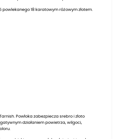
 925 powlekanego
18
karatowym różowym złotem.
arnish. Powłoka zabezpiecza srebro i złoto
egatywnym działaniem powietrza, wilgoci,
oloru.