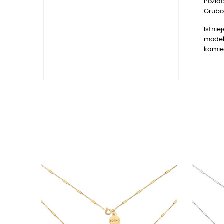
Pozłac
Gruboś
Istnie
model
kamie