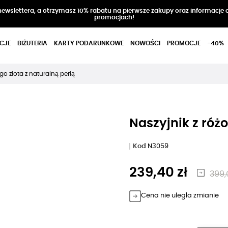
 newslettera, a otrzymasz 10% rabatu na pierwsze zakupy oraz informacje 
promocjach!
CJE
BIŻUTERIA
KARTY PODARUNKOWE
NOWOŚCI
PROMOCJE
-40%
go złota z naturalną perłą
Naszyjnik z róż
Kod
N3059
239,40 zł
399,
Cena nie uległa zmianie