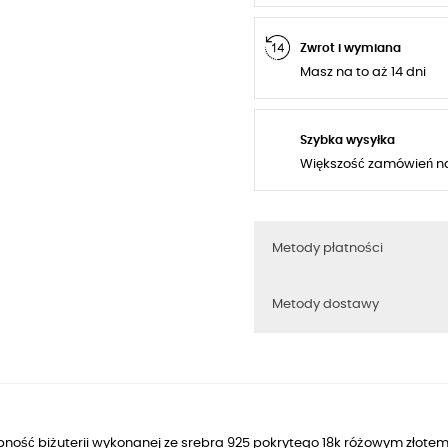
Zwrot i wymiana
Masz na to aż 14 dni
Szybka wysyłka
Większość zamówień n
Metody płatności
Metody dostawy
ność biżuterii wykonanej ze srebra 925 pokrytego 18k różowym złotem