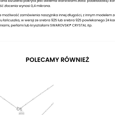
ana biżuteria pokryta jest dwiema warstwami złota: podkładową i końc
ć złocenia wynosi 0,4 mikrona.
je możliwość zamówienia naszyjnika innej długości, z innym modelem z
u łańcuszka, w wersji ze srebra 925 lub srebra 925 powlekanego 24 
niami, perłami lub kryształami SWAROVSKI® CRYSTAL itp.
POLECAMY RÓWNIEŻ