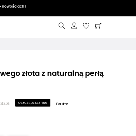
o nowościach i
owego złota z naturalną perłą
00 zł
OSZCZĘDZASZ 40%
Brutto