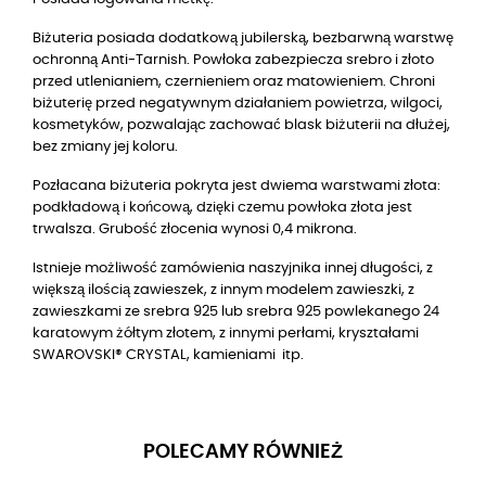
Biżuteria posiada dodatkową jubilerską, bezbarwną warstwę
ochronną Anti-Tarnish. Powłoka zabezpiecza srebro i złoto
przed utlenianiem, czernieniem oraz matowieniem. Chroni
biżuterię przed negatywnym działaniem powietrza, wilgoci,
kosmetyków, pozwalając zachować blask biżuterii na dłużej,
bez zmiany jej koloru.
Pozłacana biżuteria pokryta jest dwiema warstwami złota:
podkładową i końcową, dzięki czemu powłoka złota jest
trwalsza. Grubość złocenia wynosi 0,4 mikrona.
Istnieje możliwość zamówienia naszyjnika innej długości, z
większą ilością zawieszek, z innym modelem zawieszki, z
zawieszkami ze srebra 925 lub srebra 925 powlekanego 24
karatowym żółtym złotem, z innymi perłami, kryształami
SWAROVSKI® CRYSTAL, kamieniami itp.
POLECAMY RÓWNIEŻ