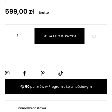
599,00 zł
Brutto
DODAJ DO KOSZYKA
tag_faces
60
punktów w Programie Lojalnościowym
Darmowa dostawa