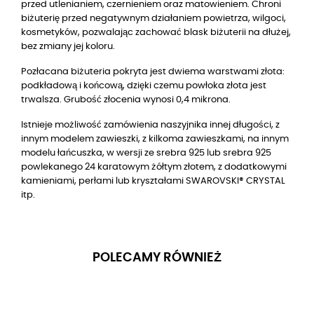
przed utlenianiem, czernieniem oraz matowieniem. Chroni
biżuterię przed negatywnym działaniem powietrza, wilgoci,
kosmetyków, pozwalając zachować blask biżuterii na dłużej,
bez zmiany jej koloru.
Pozłacana biżuteria pokryta jest dwiema warstwami złota:
podkładową i końcową, dzięki czemu powłoka złota jest
trwalsza. Grubość złocenia wynosi 0,4 mikrona.
Istnieje możliwość zamówienia naszyjnika innej długości, z
innym modelem zawieszki, z kilkoma zawieszkami, na innym
modelu łańcuszka, w wersji ze srebra 925 lub srebra 925
powlekanego 24 karatowym żółtym złotem, z dodatkowymi
kamieniami, perłami lub kryształami SWAROVSKI® CRYSTAL
itp.
POLECAMY RÓWNIEŻ