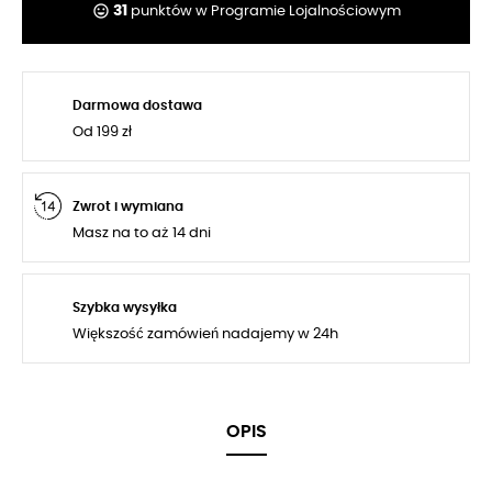
tag_faces
31
punktów w Programie Lojalnościowym
Darmowa dostawa
Od 199 zł
Zwrot i wymiana
Masz na to aż 14 dni
Szybka wysyłka
Większość zamówień nadajemy w 24h
OPIS