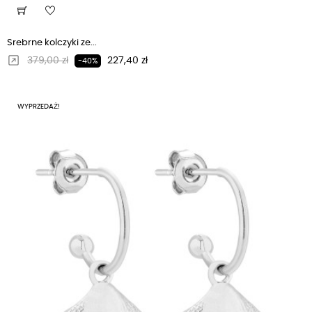
Srebrne kolczyki ze...
Regularna cena
Cena
379,00 zł
227,40 zł
-40%
WYPRZEDAŻ!