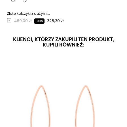
Złote kolczyki z dużymi...
Regularna cena
Cena
469,00 zł
328,30 zł
-30%
KLIENCI, KTÓRZY ZAKUPILI TEN PRODUKT,
KUPILI RÓWNIEŻ: