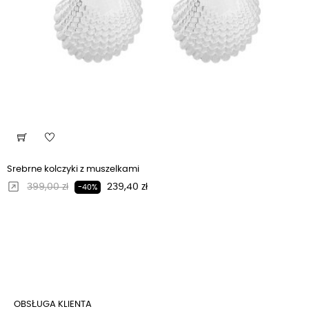
Srebrne kolczyki z muszelkami
Regularna cena
Cena
399,00 zł
239,40 zł
-40%
OBSŁUGA KLIENTA