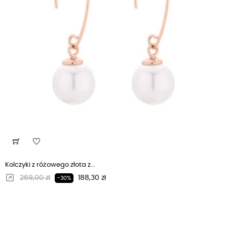
Kolczyki z różowego złota z...
Regularna cena
Cena
269,00 zł
188,30 zł
-30%