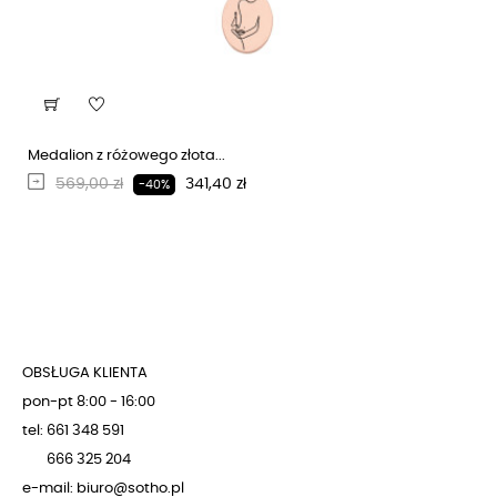
Medalion z różowego złota...
Regularna cena
Cena
569,00 zł
341,40 zł
-40%
OBSŁUGA KLIENTA
pon-pt 8:00 - 16:00
tel: 661 348 591
666 325 204
e-mail: biuro@sotho.pl