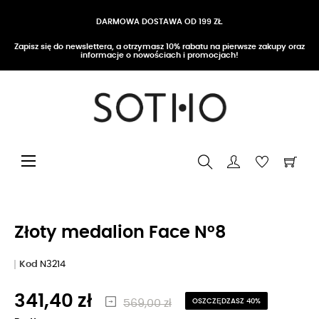
DARMOWA DOSTAWA OD 199 ZŁ
Zapisz się do newslettera, a otrzymasz 10% rabatu na pierwsze zakupy oraz
informacje o nowościach i promocjach!
Przełącz nawigację
☰
Złoty medalion Face N°8
Kod
N3214
341,40 zł
569,00 zł
OSZCZĘDZASZ 40%