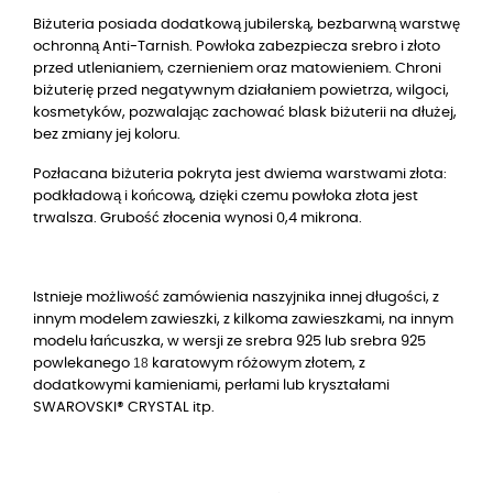
Biżuteria posiada dodatkową jubilerską, bezbarwną warstwę
ochronną Anti-Tarnish. Powłoka zabezpiecza srebro i złoto
przed utlenianiem, czernieniem oraz matowieniem. Chroni
biżuterię przed negatywnym działaniem powietrza, wilgoci,
kosmetyków, pozwalając zachować blask biżuterii na dłużej,
bez zmiany jej koloru.
Pozłacana biżuteria pokryta jest dwiema warstwami złota:
podkładową i końcową, dzięki czemu powłoka złota jest
trwalsza. Grubość złocenia wynosi 0,4 mikrona.
Istnieje możliwość zamówienia naszyjnika innej długości, z
innym modelem zawieszki, z kilkoma zawieszkami, na innym
modelu łańcuszka, w wersji ze srebra 925 lub srebra 925
18
powlekanego
karatowym różowym złotem, z
dodatkowymi kamieniami, perłami lub kryształami
SWAROVSKI® CRYSTAL itp.