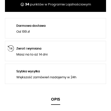
tag_faces
34
punktów w Programie Lojalnościowym
Darmowa dostawa
Od 199 zł
Zwrot i wymiana
Masz na to aż 14 dni
Szybka wysyłka
Większość zamówień nadajemy w 24h
OPIS