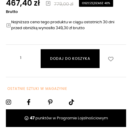
467,40 zł
779,00 zł
OSZCZĘDZASZ 40%
Brutto
Najniższa cena tego produktu w ciągu ostatnich 30 dni
przed obniżką wynosiła 349,30 zł brutto
DODAJ DO KOSZYKA
OSTATNIE SZTUKI W MAGAZYNIE
tag_faces
47
punktów w Programie Lojalnościowym