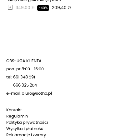
Regularna cena
Cena
349,00 zł
209,40 zł
-40%
OBSŁUGA KLIENTA
pon-pt 8:00 - 16:00
tel: 661 348 591
666 325 204
e-mail: biuro@sotho.pl
Kontakt
Regulamin
Polityka prywatności
Wysyłka i płatność
Reklamacje i zwroty