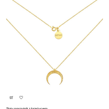
Złoty naszyjnik z księżycem