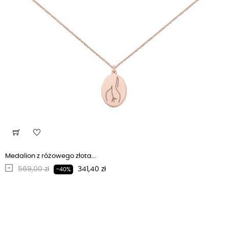
Medalion z różowego złota...
Regularna cena
Cena
569,00 zł
341,40 zł
-40%