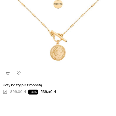
Złoty naszyjnik z monetą
Regularna cena
Cena
899,00 zł
539,40 zł
-40%