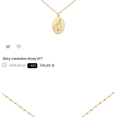
Złoty medalion Body N°7
Regularna cena
Cena
569,00 zł
341,40 zł
-40%