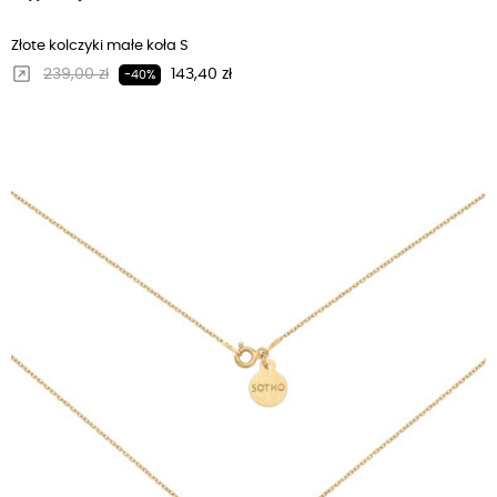
Złote kolczyki małe koła S
Regularna cena
Cena
239,00 zł
143,40 zł
-40%