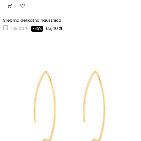
Srebrna delikatna nausznica
Regularna cena
Cena
139,00 zł
83,40 zł
-40%