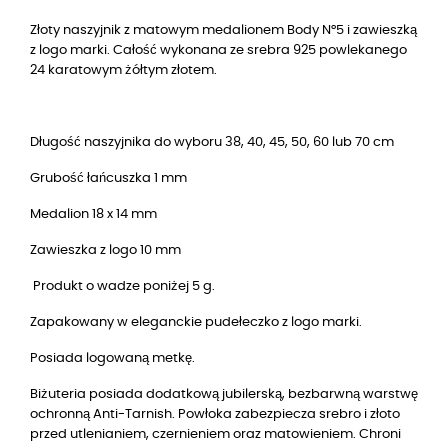
Złoty naszyjnik z matowym medalionem Body N°5 i zawieszką
z logo marki. Całość wykonana ze srebra 925 powlekanego
24 karatowym żółtym złotem.
Długość naszyjnika do wyboru 38, 40, 45, 50, 60 lub 70 cm
Grubość łańcuszka 1 mm
Medalion 18 x 14 mm
Zawieszka z logo 10 mm
Produkt o wadze poniżej 5 g.
Zapakowany w eleganckie pudełeczko z logo marki.
Posiada logowaną metkę.
Biżuteria posiada dodatkową jubilerską, bezbarwną warstwę
ochronną Anti-Tarnish. Powłoka zabezpiecza srebro i złoto
przed utlenianiem, czernieniem oraz matowieniem. Chroni