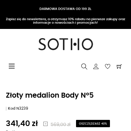
DARMOWA DOSTAWA OD 199 ZŁ
Zapisz się do newslettera, a otrzymasz 10% rabatu na pierwsze zakupy oraz
informacje o nowościach i promocjach!
Przełącz nawigację
☰
Złoty medalion Body N°5
Kod
N3239
341,40 zł
569,00 zł
OSZCZĘDZASZ 40%