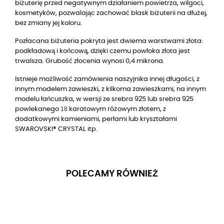
biżuterię przed negatywnym działaniem powietrza, wilgoci,
kosmetyków, pozwalając zachować blask biżuterii na dłużej,
bez zmiany jej koloru.
Pozłacana biżuteria pokryta jest dwiema warstwami złota:
podkładową i końcową, dzięki czemu powłoka złota jest
trwalsza. Grubość złocenia wynosi 0,4 mikrona.
Istnieje możliwość zamówienia naszyjnika innej długości, z
innym modelem zawieszki, z kilkoma zawieszkami, na innym
modelu łańcuszka, w wersji ze srebra 925 lub srebra 925
18
powlekanego
karatowym różowym złotem, z
dodatkowymi kamieniami, perłami lub kryształami
SWAROVSKI® CRYSTAL itp.
POLECAMY RÓWNIEŻ