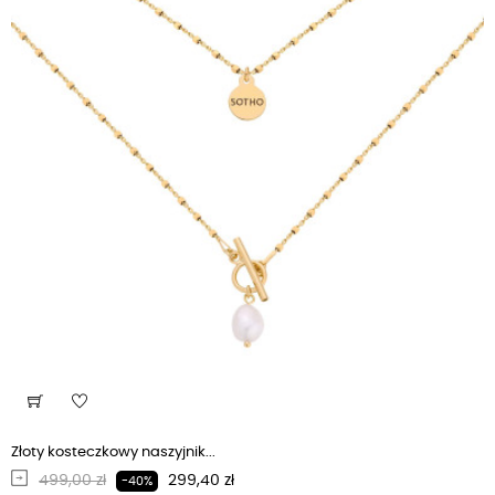
Złoty kosteczkowy naszyjnik...
Regularna cena
Cena
499,00 zł
299,40 zł
-40%