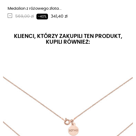
Medalion z różowego złota...
Regularna cena
Cena
569,00 zł
341,40 zł
-40%
KLIENCI, KTÓRZY ZAKUPILI TEN PRODUKT,
KUPILI RÓWNIEŻ: