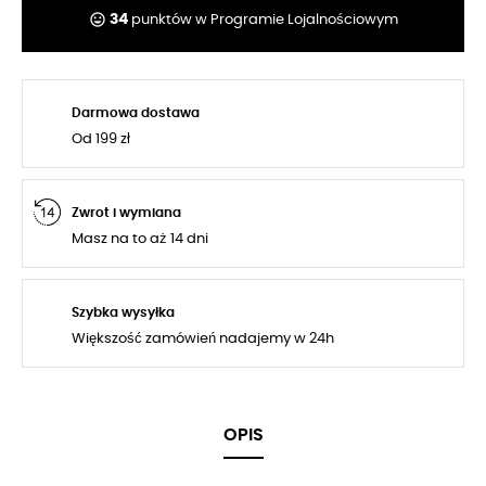
tag_faces
34
punktów w Programie Lojalnościowym
Darmowa dostawa
Od 199 zł
Zwrot i wymiana
Masz na to aż 14 dni
Szybka wysyłka
Większość zamówień nadajemy w 24h
OPIS