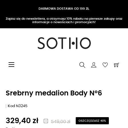
DARMOWA DOSTAWA OD 199 ZŁ
Zapisz się do newslettera, a otrzymasz 10% rabatu na pierwsze zakupy oraz
informacje o nowościach i promocjach!
Przełącz nawigację
☰
Srebrny medalion Body N°6
Kod
N3245
329,40 zł
549,00 zł
OSZCZĘDZASZ 40%