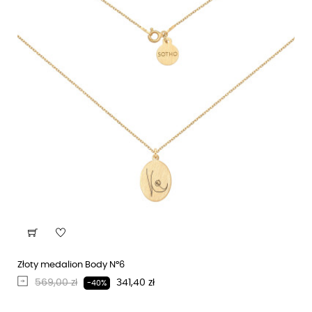
Złoty medalion Body N°6
Regularna cena
Cena
569,00 zł
341,40 zł
-40%