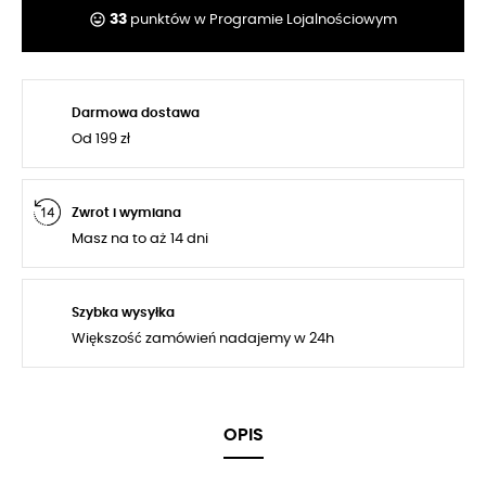
tag_faces
33
punktów w Programie Lojalnościowym
Darmowa dostawa
Od 199 zł
Zwrot i wymiana
Masz na to aż 14 dni
Szybka wysyłka
Większość zamówień nadajemy w 24h
OPIS