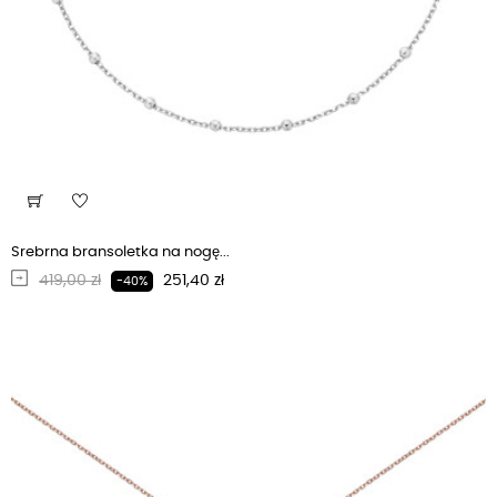
Srebrna bransoletka na nogę...
Regularna cena
Cena
419,00 zł
251,40 zł
-40%