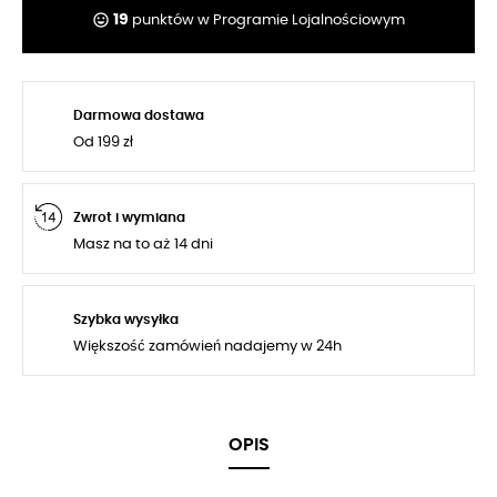
tag_faces
19
punktów w Programie Lojalnościowym
Darmowa dostawa
Od 199 zł
Zwrot i wymiana
Masz na to aż 14 dni
Szybka wysyłka
Większość zamówień nadajemy w 24h
OPIS