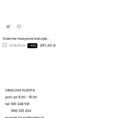
Srebrne masywne kolczyki...
Regularna cena
Cena
479,00 zł
287,40 zł
-40%
OBSŁUGA KLIENTA
pon-pt 8:00 - 16:00
tel: 661 348 591
666 325 204
e-mail: biuro@sotho.pl