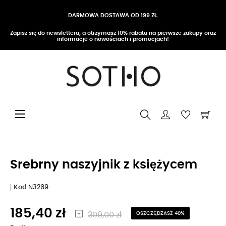
DARMOWA DOSTAWA OD 199 ZŁ
Zapisz się do newslettera, a otrzymasz 10% rabatu na pierwsze zakupy oraz
informacje o nowościach i promocjach!
Przełącz nawigację
☰
Srebrny naszyjnik z księżycem
Kod
N3269
185,40 zł
309,00 zł
OSZCZĘDZASZ 40%