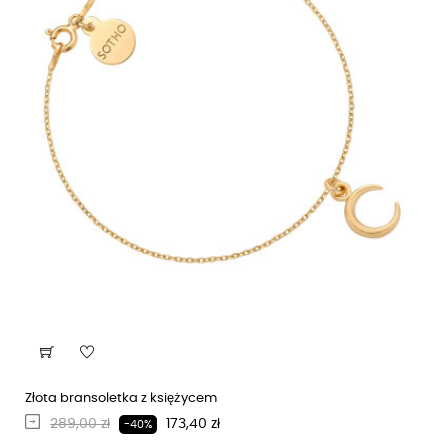
Złota bransoletka z księżycem
Regularna cena
Cena
289,00 zł
173,40 zł
-40%