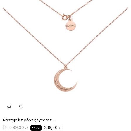
Naszyjnik z półksiężycem z...
Regularna cena
Cena
399,00 zł
239,40 zł
-40%