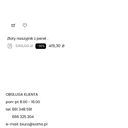
Złoty naszyjnik z pereł...
Regularna cena
Cena
599,00 zł
419,30 zł
-30%
OBSŁUGA KLIENTA
pon-pt 8:00 - 16:00
tel: 661 348 591
666 325 204
e-mail: biuro@sotho.pl