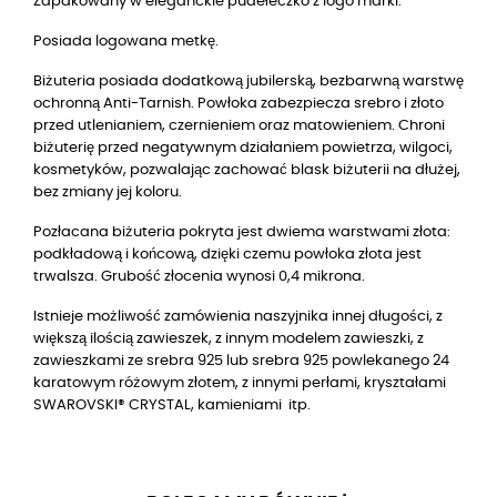
Zapakowany w eleganckie pudełeczko z logo marki.
Posiada logowana metkę.
Biżuteria posiada dodatkową jubilerską, bezbarwną warstwę
ochronną Anti-Tarnish. Powłoka zabezpiecza srebro i złoto
przed utlenianiem, czernieniem oraz matowieniem. Chroni
biżuterię przed negatywnym działaniem powietrza, wilgoci,
kosmetyków, pozwalając zachować blask biżuterii na dłużej,
bez zmiany jej koloru.
Pozłacana biżuteria pokryta jest dwiema warstwami złota:
podkładową i końcową, dzięki czemu powłoka złota jest
trwalsza. Grubość złocenia wynosi 0,4 mikrona.
Istnieje możliwość zamówienia naszyjnika innej długości, z
większą ilością zawieszek, z innym modelem zawieszki, z
zawieszkami ze srebra 925 lub srebra 925 powlekanego 24
karatowym różowym złotem, z innymi perłami, kryształami
SWAROVSKI® CRYSTAL, kamieniami itp.