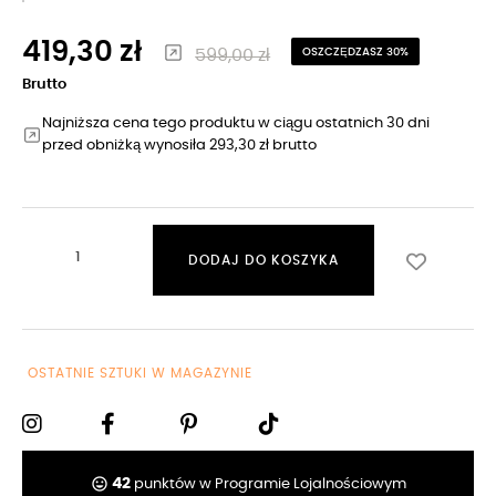
419,30 zł
599,00 zł
OSZCZĘDZASZ 30%
Brutto
Najniższa cena tego produktu w ciągu ostatnich 30 dni
przed obniżką wynosiła 293,30 zł brutto
DODAJ DO KOSZYKA
OSTATNIE SZTUKI W MAGAZYNIE
tag_faces
42
punktów w Programie Lojalnościowym