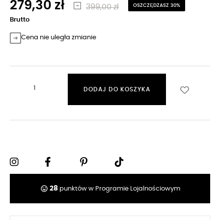
279,30 zł
399,00 zł
OSZCZĘDZASZ 30%
Brutto
Cena nie uległa zmianie
DODAJ DO KOSZYKA
tag_faces
28
punktów w Programie Lojalnościowym