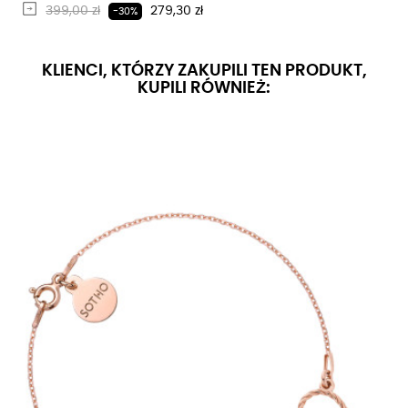
Regularna cena
Cena
399,00 zł
279,30 zł
-30%
KLIENCI, KTÓRZY ZAKUPILI TEN PRODUKT,
KUPILI RÓWNIEŻ: