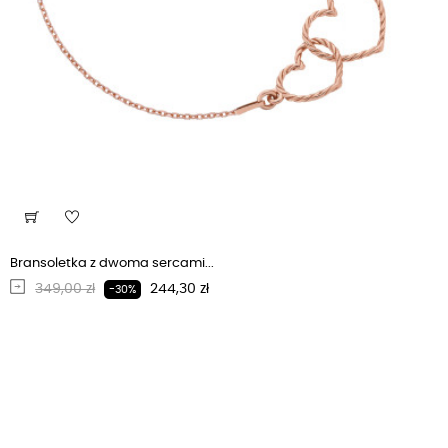
Bransoletka z dwoma sercami...
Regularna cena
Cena
349,00 zł
244,30 zł
-30%