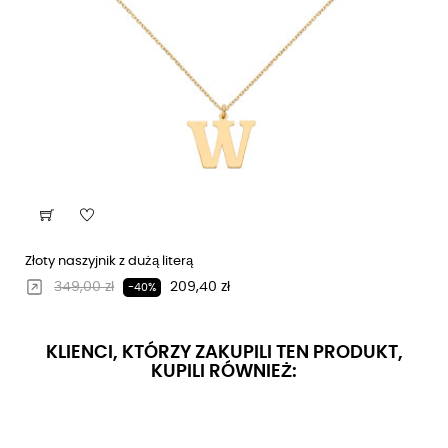
Złoty naszyjnik z dużą literą
Regularna cena
Cena
349,00 zł
209,40 zł
-40%
KLIENCI, KTÓRZY ZAKUPILI TEN PRODUKT,
KUPILI RÓWNIEŻ: