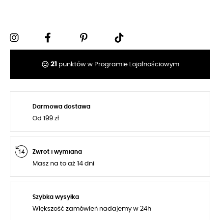
tag_faces
21
punktów w Programie Lojalnościowym
Darmowa dostawa
Od 199 zł
Zwrot i wymiana
Masz na to aż 14 dni
Szybka wysyłka
Większość zamówień nadajemy w 24h