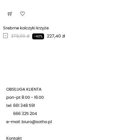
Srebrne kolczyki krzyże
Regularna cena
Cena
379,00 zł
227,40 zł
-40%
OBSŁUGA KLIENTA
pon-pt 8:00 - 16:00
tel: 661 348 591
666 325 204
e-mail: biuro@sotho.pl
Kontakt