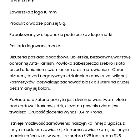
Litera 13 mm
Zawieszka z logo 10 mm
Produkt o wadze poniżej 5 g.
Zapakowany w eleganckie pudełeczko z logo marki.
Posiada logowaną metkę.
Biżuteria posiada dodatkową jubilerską, bezbarwną warstwę
ochronną Anti-Tarnish. Powłoka zabezpiecza srebro i złoto
przed utlenianiem, czernieniem oraz matowieniem. Chroni
biżuterię przed negatywnym działaniem powietrza, wilgoci,
kosmetyków, pozwalając zachować blask biżuterii na dłużej,
bez zmiany jej koloru.
Pozłacana biżuteria pokryta jest dwiema warstwami złota:
podkładową i końcową, dzięki czemu powłoka złota jest
trwalsza. Grubość złocenia wynosi 0,4 mikrona.
Istnieje możliwość zamówienia naszyjnika innej długości, z
innym modelem zawieszki, z kilkoma zawieszkami, na innym
modelu łańcuszka, w wersji ze srebra 925 lub srebra 925