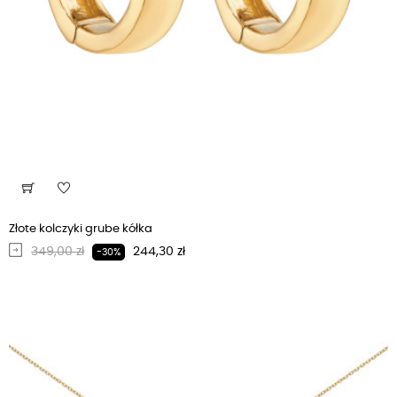
Złote kolczyki grube kółka
Regularna cena
Cena
349,00 zł
244,30 zł
-30%