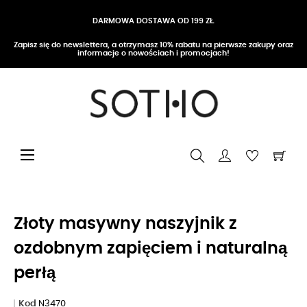
DARMOWA DOSTAWA OD 199 ZŁ
Zapisz się do newslettera, a otrzymasz 10% rabatu na pierwsze zakupy oraz
informacje o nowościach i promocjach!
Przełącz nawigację
☰
Złoty masywny naszyjnik z
ozdobnym zapięciem i naturalną
perłą
Kod
N3470