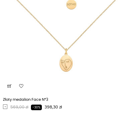
Złoty medalion Face N°3
Regularna cena
Cena
569,00 zł
398,30 zł
-30%