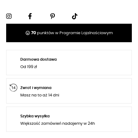
tag_faces
70
punktów w Programie Lojalnościowym
Darmowa dostawa
Od 199 zł
Zwrot i wymiana
Masz na to aż 14 dni
Szybka wysyłka
Większość zamówień nadajemy w 24h