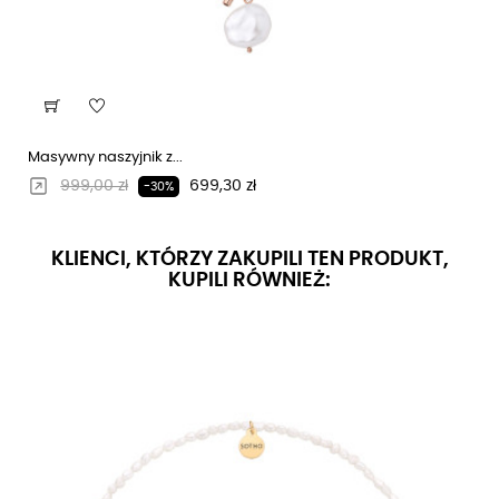
Masywny naszyjnik z...
Regularna cena
Cena
999,00 zł
699,30 zł
-30%
KLIENCI, KTÓRZY ZAKUPILI TEN PRODUKT,
KUPILI RÓWNIEŻ: