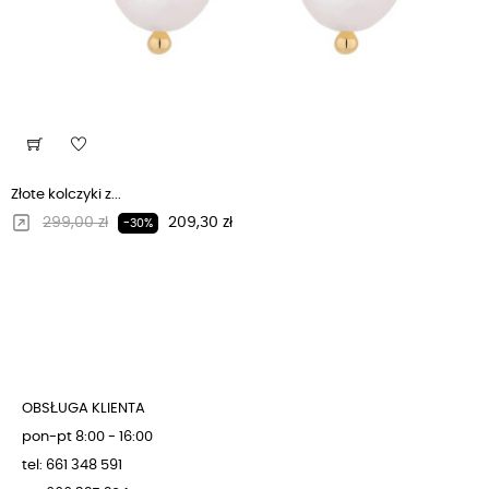
Złote kolczyki z...
Regularna cena
Cena
299,00 zł
209,30 zł
-30%
OBSŁUGA KLIENTA
pon-pt 8:00 - 16:00
tel: 661 348 591