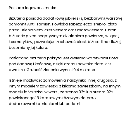
Posiada logowaną metkę.
Biżuteria posiada dodatkową jubilerską, bezbarwną warstwę
ochronną Anti-Tarnish. Powłoka zabezpiecza srebro i złoto
przed utlenianiem, czernieniem oraz matowieniem. Chroni
biżuterię przed negatywnym działaniem powietrza, wilgoci,
kosmetyków, pozwalając zachować blask biżuterii na dłużej,
bez zmiany jej koloru.
Pozłacana biżuteria pokryta jest dwiema warstwami złota:
podkładową i końcową, dzięki czemu powłoka złota jest
trwalsza. Grubość złocenia wynosi 0,4 mikrona.
Istnieje możliwość zamówienia naszyjnika innej długości, z
innym modelem zawieszki, z kilkoma zawieszkami, na innym
modelu łańcuszka, w wersji ze srebra 925 lub srebra 925
powlekanego 18 karatowym różowym złotem, z
dodatkowymi kamieniami lub perłami.