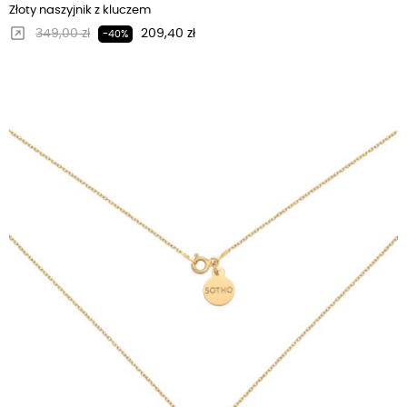
Złoty naszyjnik z kluczem
Regularna cena
Cena
349,00 zł
209,40 zł
-40%