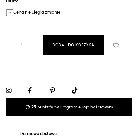
Brutto
Cena nie uległa zmianie
DODAJ DO KOSZYKA
tag_faces
25
punktów w Programie Lojalnościowym
Darmowa dostawa