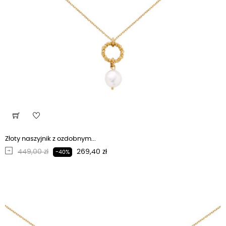
Złoty naszyjnik z ozdobnym...
Regularna cena
Cena
449,00 zł
269,40 zł
-40%