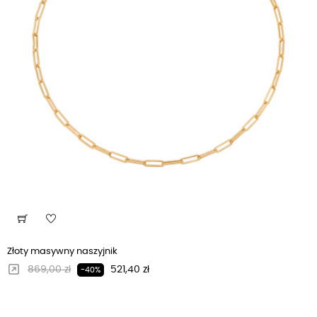
Złoty masywny naszyjnik
Regularna cena
Cena
869,00 zł
521,40 zł
-40%