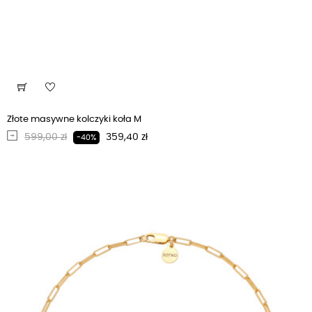
Złote masywne kolczyki koła M
Regularna cena
Cena
599,00 zł
359,40 zł
-40%