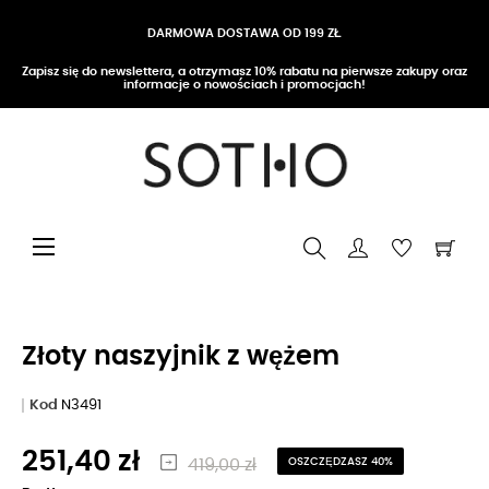
DARMOWA DOSTAWA OD 199 ZŁ
Zapisz się do newslettera, a otrzymasz 10% rabatu na pierwsze zakupy oraz
informacje o nowościach i promocjach!
Przełącz nawigację
☰
Złoty naszyjnik z wężem
Kod
N3491
251,40 zł
419,00 zł
OSZCZĘDZASZ 40%