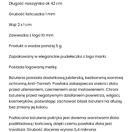
Długość naszyjnika ok 42 cm
Grubość łańcuszka 1 mm
Wąż 2 x 1 cm
Zawieszka z logo 10 mm
Produkt o wadze poniżej 5 g.
Zapakowany w eleganckie pudełeczko z logo marki.
Posiada logowaną metkę.
Biżuteria posiada dodatkową jubilerską, bezbarwną warstwę
ochronną Anti-Tarnish. Powłoka zabezpiecza srebro i złoto
przed utlenianiem, czernieniem oraz matowieniem. Chroni
biżuterię przed negatywnym działaniem powietrza, wilgoci,
kosmetyków, pozwalając zachować blask biżuterii na dłużej,
bez zmiany jej koloru.
Pozłacana biżuteria pokryta jest dwiema warstwami złota:
podkładową i końcową, dzięki czemu powłoka złota jest
trwalsza. Grubość złocenia wynosi 0,4 mikrona.