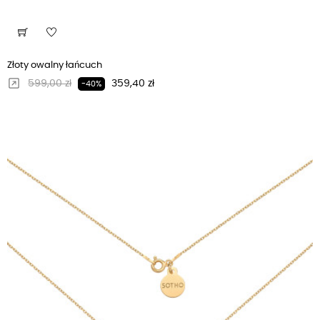
Złoty owalny łańcuch
Regularna cena
Cena
599,00 zł
359,40 zł
-40%