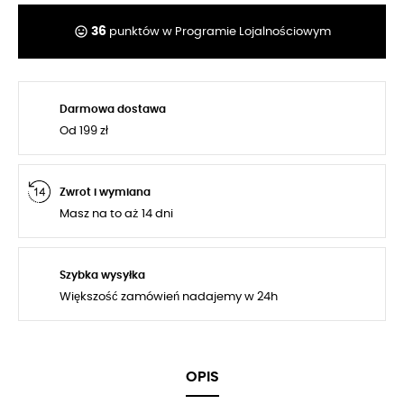
tag_faces
36
punktów w Programie Lojalnościowym
Darmowa dostawa
Od 199 zł
Zwrot i wymiana
Masz na to aż 14 dni
Szybka wysyłka
Większość zamówień nadajemy w 24h
OPIS