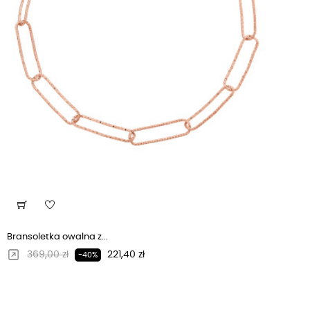
Bransoletka owalna z...
Regularna cena
Cena
369,00 zł
221,40 zł
-40%