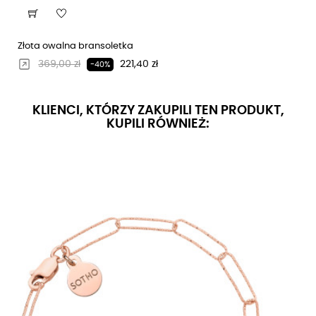
Złota owalna bransoletka
Regularna cena
Cena
369,00 zł
221,40 zł
-40%
KLIENCI, KTÓRZY ZAKUPILI TEN PRODUKT,
KUPILI RÓWNIEŻ: