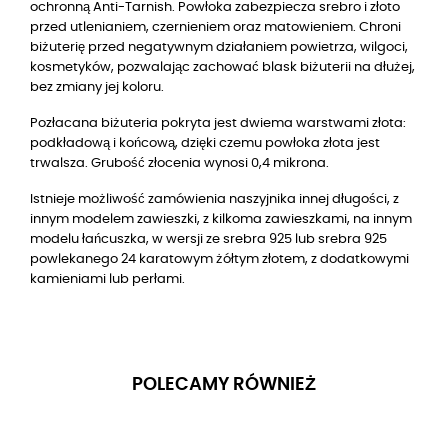
ochronną Anti-Tarnish. Powłoka zabezpiecza srebro i złoto
przed utlenianiem, czernieniem oraz matowieniem. Chroni
biżuterię przed negatywnym działaniem powietrza, wilgoci,
kosmetyków, pozwalając zachować blask biżuterii na dłużej,
bez zmiany jej koloru.
Pozłacana biżuteria pokryta jest dwiema warstwami złota:
podkładową i końcową, dzięki czemu powłoka złota jest
trwalsza. Grubość złocenia wynosi 0,4 mikrona.
Istnieje możliwość zamówienia naszyjnika innej długości, z
innym modelem zawieszki, z kilkoma zawieszkami, na innym
modelu łańcuszka, w wersji ze srebra 925 lub srebra 925
powlekanego 24 karatowym żółtym złotem, z dodatkowymi
kamieniami lub perłami.
POLECAMY RÓWNIEŻ