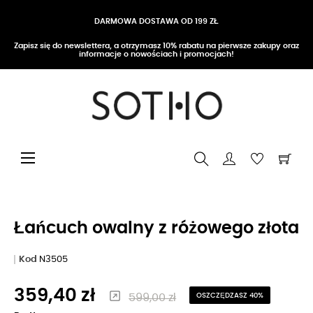
DARMOWA DOSTAWA OD 199 ZŁ
Zapisz się do newslettera, a otrzymasz 10% rabatu na pierwsze zakupy oraz
informacje o nowościach i promocjach!
Przełącz nawigację
☰
Łańcuch owalny z różowego złota
Kod
N3505
359,40 zł
599,00 zł
OSZCZĘDZASZ 40%