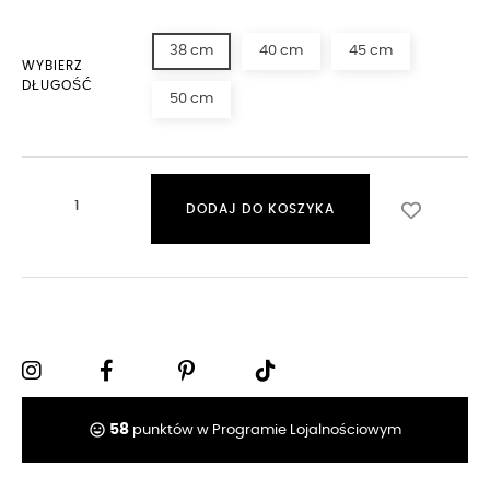
38 cm
40 cm
45 cm
WYBIERZ
DŁUGOŚĆ
50 cm
DODAJ DO KOSZYKA
tag_faces
58
punktów w Programie Lojalnościowym