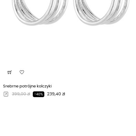
Srebrne potrójne kolczyki
Regularna cena
Cena
399,00 zł
239,40 zł
-40%