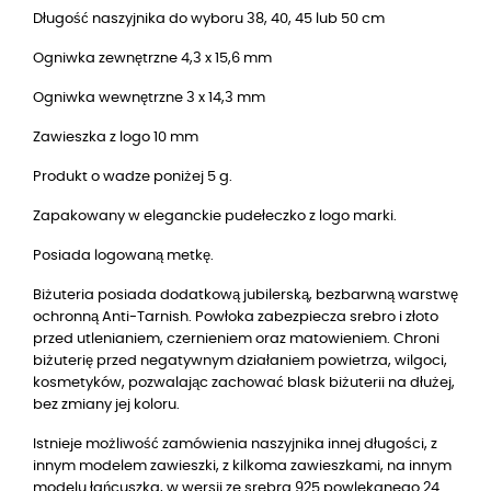
Długość naszyjnika do wyboru 38, 40, 45 lub 50 cm
Ogniwka zewnętrzne 4,3 x 15,6 mm
Ogniwka wewnętrzne 3 x 14,3 mm
Zawieszka z logo 10 mm
Produkt o wadze poniżej 5 g.
Zapakowany w eleganckie pudełeczko z logo marki.
Posiada logowaną metkę.
Biżuteria posiada dodatkową jubilerską, bezbarwną warstwę
ochronną Anti-Tarnish. Powłoka zabezpiecza srebro i złoto
przed utlenianiem, czernieniem oraz matowieniem. Chroni
biżuterię przed negatywnym działaniem powietrza, wilgoci,
kosmetyków, pozwalając zachować blask biżuterii na dłużej,
bez zmiany jej koloru.
Istnieje możliwość zamówienia naszyjnika innej długości, z
innym modelem zawieszki, z kilkoma zawieszkami, na innym
modelu łańcuszka, w wersji ze srebra 925 powlekanego 24