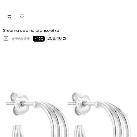
Srebrna owalna bransoletka
Regularna cena
Cena
349,00 zł
209,40 zł
-40%