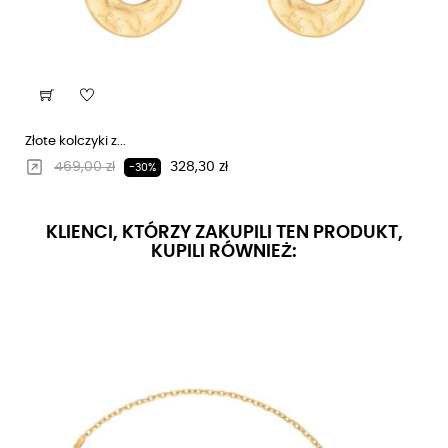
Złote kolczyki z...
Regularna cena
Cena
469,00 zł
328,30 zł
-30%
KLIENCI, KTÓRZY ZAKUPILI TEN PRODUKT,
KUPILI RÓWNIEŻ: