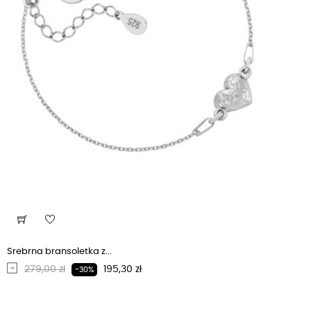
Srebrna bransoletka z...
Regularna cena
Cena
279,00 zł
195,30 zł
-30%