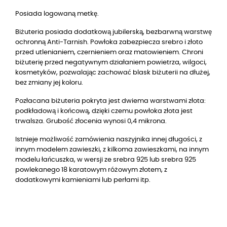
Posiada logowaną metkę.
Biżuteria posiada dodatkową jubilerską, bezbarwną warstwę
ochronną Anti-Tarnish. Powłoka zabezpiecza srebro i złoto
przed utlenianiem, czernieniem oraz matowieniem. Chroni
biżuterię przed negatywnym działaniem powietrza, wilgoci,
kosmetyków, pozwalając zachować blask biżuterii na dłużej,
bez zmiany jej koloru.
Pozłacana biżuteria pokryta jest dwiema warstwami złota:
podkładową i końcową, dzięki czemu powłoka złota jest
trwalsza. Grubość złocenia wynosi 0,4 mikrona.
Istnieje możliwość zamówienia naszyjnika innej długości, z
innym modelem zawieszki, z kilkoma zawieszkami, na innym
modelu łańcuszka, w wersji ze srebra 925 lub srebra 925
powlekanego 18 karatowym różowym złotem, z
dodatkowymi kamieniami lub perłami itp.