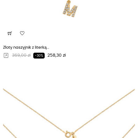
Złoty naszyjnik z literką...
Regularna cena
Cena
369,00 zł
258,30 zł
-30%