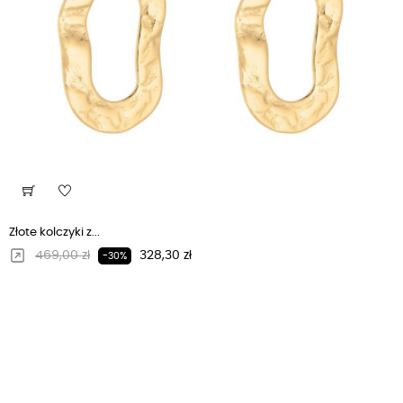
Złote kolczyki z...
Regularna cena
Cena
469,00 zł
328,30 zł
-30%