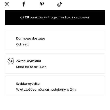
tag_faces
28
punktów w Programie Lojalnościowym
Darmowa dostawa
Od 199 zł
Zwrot i wymiana
Masz na to aż 14 dni
Szybka wysyłka
Większość zamówień nadajemy w 24h