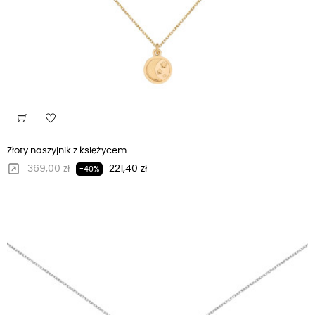
Złoty naszyjnik z księżycem...
Regularna cena
Cena
369,00 zł
221,40 zł
-40%