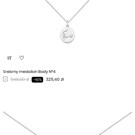
Srebrny medalion Body N°4
Regularna cena
Cena
549,00 zł
329,40 zł
-40%