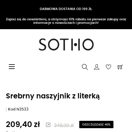
DARMOWA DOSTAWA OD 199 ZŁ
Zapisz się do newslettera, a otrzymasz 10% rabatu na pierwsze zakupy oraz
informacje o nowościach i promocjach!
Przełącz nawigację
☰
Srebrny naszyjnik z literką
Kod
N3533
209,40 zł
349,00 zł
OSZCZĘDZASZ 40%