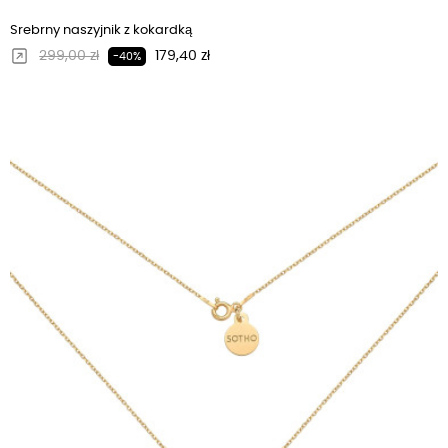
Srebrny naszyjnik z kokardką
Regularna cena
Cena
299,00 zł
179,40 zł
-40%