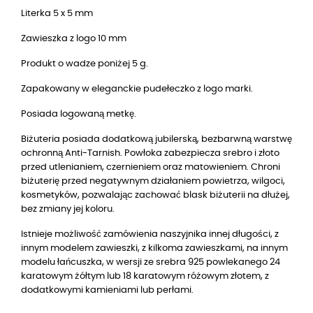
Literka 5 x 5 mm
Zawieszka z logo 10 mm
Produkt o wadze poniżej 5 g.
Zapakowany w eleganckie pudełeczko z logo marki.
Posiada logowaną metkę.
Biżuteria posiada dodatkową jubilerską, bezbarwną warstwę
ochronną Anti-Tarnish. Powłoka zabezpiecza srebro i złoto
przed utlenianiem, czernieniem oraz matowieniem. Chroni
biżuterię przed negatywnym działaniem powietrza, wilgoci,
kosmetyków, pozwalając zachować blask biżuterii na dłużej,
bez zmiany jej koloru.
Istnieje możliwość zamówienia naszyjnika innej długości, z
innym modelem zawieszki, z kilkoma zawieszkami, na innym
modelu łańcuszka, w wersji ze srebra 925 powlekanego 24
karatowym żółtym lub 18 karatowym różowym złotem, z
dodatkowymi kamieniami lub perłami.