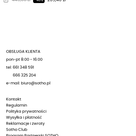
449,00 zł
269,40 zł
-40%
OBSŁUGA KLIENTA
pon-pt 8:00 - 16:00
tel: 661 348 591
666 325 204
e-mail: biuro@sotho.pl
Kontakt
Regulamin
Polityka prywatności
Wysyłka i płatność
Reklamacje i zwroty
Sotho Club
Program Partnerski SOTHO