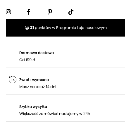
tag_faces
21
punktów w Programie Lojalnościowym
Darmowa dostawa
Od 199 zł
Zwrot i wymiana
Masz na to aż 14 dni
Szybka wysyłka
Większość zamówień nadajemy w 24h