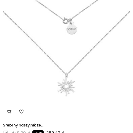
Srebrny naszyjnik ze...
Regularna cena
Cena