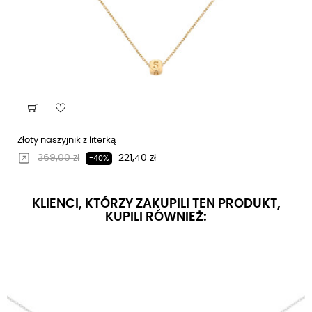
Złoty naszyjnik z literką
Regularna cena
Cena
369,00 zł
221,40 zł
-40%
KLIENCI, KTÓRZY ZAKUPILI TEN PRODUKT,
KUPILI RÓWNIEŻ: