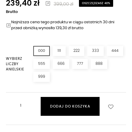
239,40 zł
399,00 zł
OSZCZĘDZASZ 40%
Brutto
Najniższa cena tego produktu w ciągu ostatnich 30 dni
przed obniżką wynosiła 139,30 zł brutto
000
111
222
333
444
WYBIERZ
555
666
777
888
LICZBY
ANIELSKIE
999
DODAJ DO KOSZYKA