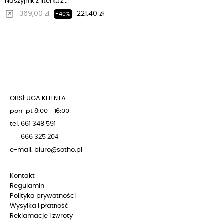
Naszyjnik z literką z...
Regularna cena
Cena
369,00 zł
221,40 zł
-40%
OBSŁUGA KLIENTA
pon-pt 8:00 - 16:00
tel: 661 348 591
666 325 204
e-mail: biuro@sotho.pl
Kontakt
Regulamin
Polityka prywatności
Wysyłka i płatność
Reklamacje i zwroty