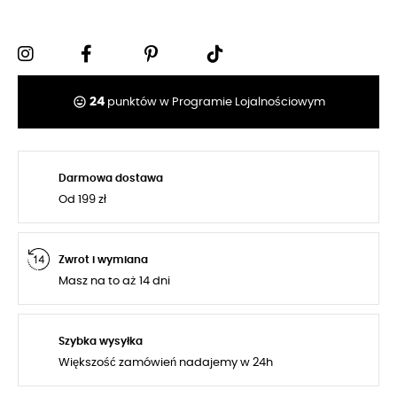
tag_faces
24
punktów w Programie Lojalnościowym
Darmowa dostawa
Od 199 zł
Zwrot i wymiana
Masz na to aż 14 dni
Szybka wysyłka
Większość zamówień nadajemy w 24h