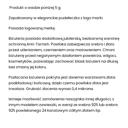
Produkt o wadze poniżej 5 g.
Zapakowany w eleganckie pudełeczko z logo marki.
Posiada logowaną metkę.
Biżuteria posiada dodatkową jubilerską, bezbarwną warstwę
ochronną Anti-Tarnish. Powłoka zabezpiecza srebro i złoto
przed utlenianiem, czernieniem oraz matowieniem. Chroni
biżuterię przed negatywnym działaniem powietrza, wilgoci,
kosmetyków, pozwalając zachować blask biżuterii na dłużej,
bez zmiany jej koloru.
Pozłacana biżuteria pokryta jest dwiema warstwami złota:
podkładową i końcową, dzięki czemu powłoka złota jest
trwalsza. Grubość złocenia wynosi 0,4 mikrona.
Istnieje możliwość zamówienia naszyjnika innej długości, z
innym modelem zawieszki, w wersji ze srebra 925 lub srebra
925 powlekanego 24 karatowym żółtym złotem itp.