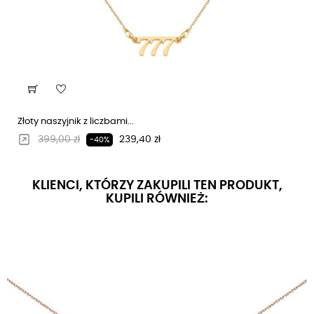
Złoty naszyjnik z liczbami...
Regularna cena
Cena
399,00 zł
239,40 zł
-40%
KLIENCI, KTÓRZY ZAKUPILI TEN PRODUKT,
KUPILI RÓWNIEŻ: