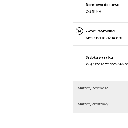
Darmowa dostawa
Od 199 zł
Zwrot i wymiana
Masz na to aż 14 dni
Szybka wysyłka
Większość zamówień n
Metody płatności
Metody dostawy