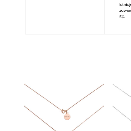
Istnie
zawie
itp.