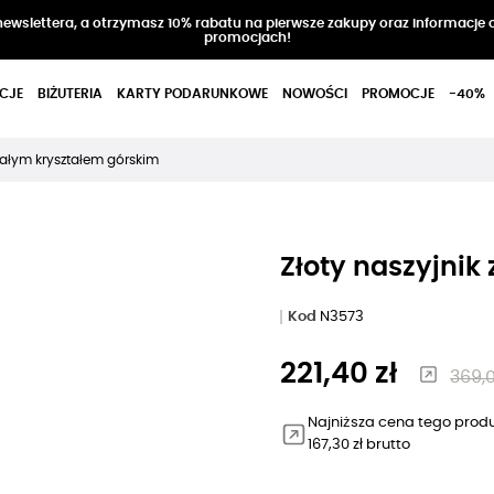
 newslettera, a otrzymasz 10% rabatu na pierwsze zakupy oraz informacje 
promocjach!
CJE
BIŻUTERIA
KARTY PODARUNKOWE
NOWOŚCI
PROMOCJE
-40%
małym kryształem górskim
Złoty naszyjnik
Kod
N3573
221,40 zł
369,0
Najniższa cena tego produ
167,30 zł brutto