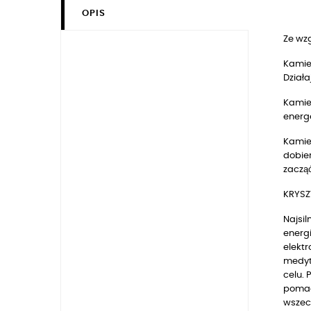
OPIS
Ze wz
Kamien
Działa
Kamien
energe
Kamien
dobier
zacząć
KRYSZ
Najsil
energi
elekt
medyta
celu. 
pomag
wszech