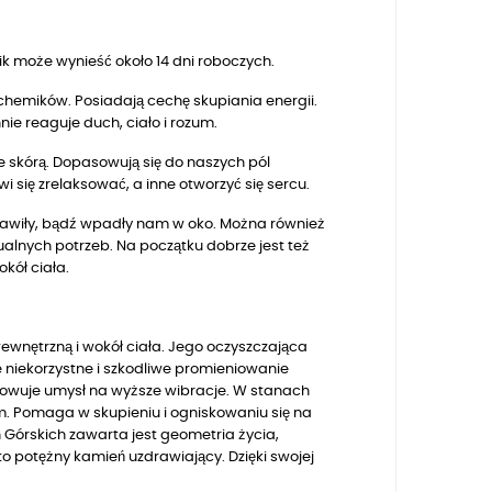
 może wynieść około 14 dni roboczych.
lchemików. Posiadają cechę skupiania energii.
ie reaguje duch, ciało i rozum.
e skórą. Dopasowują się do naszych pól
 się zrelaksować, a inne otworzyć się sercu.
iekawiły, bądź wpadły nam w oko. Można również
ualnych potrzeb. Na początku dobrze jest też
okół ciała.
wewnętrzną i wokół ciała. Jego oczyszczająca
e niekorzystne i szkodliwe promieniowanie
rowuje umysł na wyższe wibracje. W stanach
em. Pomaga w skupieniu i ogniskowaniu się na
h Górskich zawarta jest geometria życia,
 potężny kamień uzdrawiający. Dzięki swojej