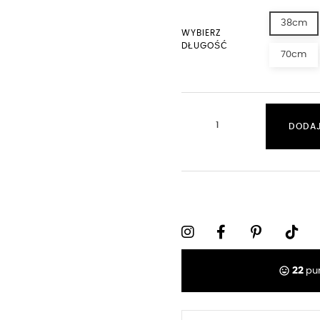
38cm
WYBIERZ
DŁUGOŚĆ
70cm
DODAJ
tag_faces
22
pun