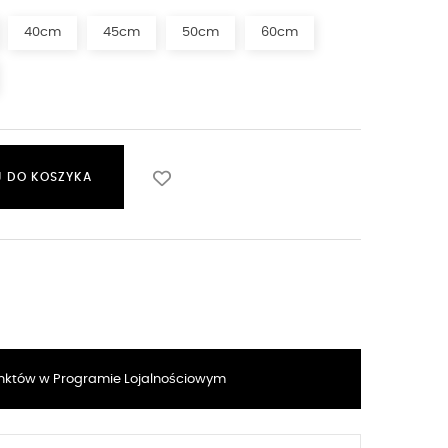
40cm
45cm
50cm
60cm
 DO KOSZYKA
któw w Programie Lojalnościowym