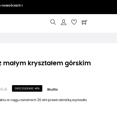
o nowościach i
 z małym kryształem górskim
0 zł
OSZCZĘDZASZ 40%
Brutto
ktu w ciągu ostatnich 30 dni przed obniżką wynosiła