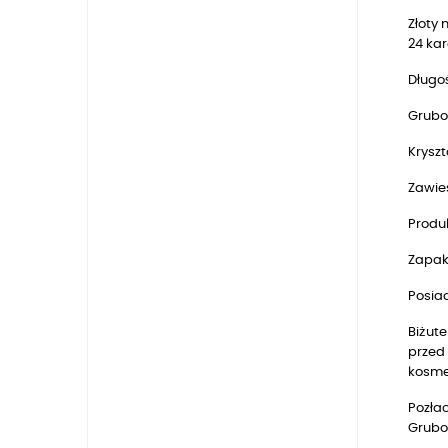
Złoty
24 ka
Długoś
Grubo
Kryszt
Zawie
Produk
Zapak
Posia
Biżute
przed 
kosmet
Pozłac
Gruboś