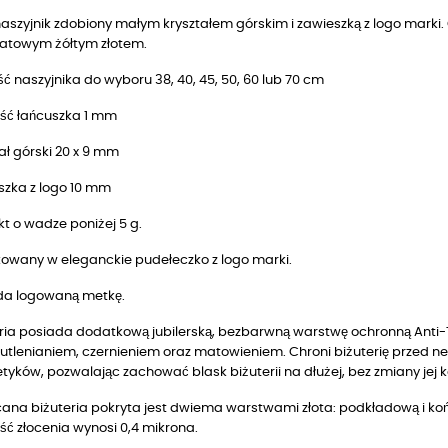
 naszyjnik zdobiony małym kryształem górskim i zawieszką z logo mark
ratowym żółtym złotem.
ć naszyjnika do wyboru 38, 40, 45, 50, 60 lub 70 cm
ść łańcuszka 1 mm
ał górski 20 x 9 mm
szka z logo 10 mm
t o wadze poniżej 5 g.
owany w eleganckie pudełeczko z logo marki.
da logowaną metkę.
ria posiada dodatkową jubilerską, bezbarwną warstwę ochronną Anti-T
utlenianiem, czernieniem oraz matowieniem. Chroni biżuterię przed n
yków, pozwalając zachować blask biżuterii na dłużej, bez zmiany jej k
ana biżuteria pokryta jest dwiema warstwami złota: podkładową i końc
ć złocenia wynosi 0,4 mikrona.