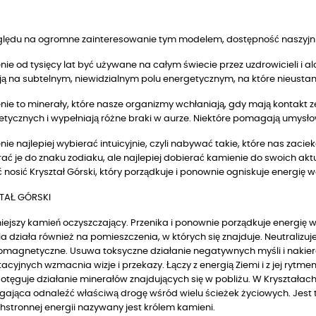
ględu na ogromne zainteresowanie tym modelem, dostępność naszyjnik
ie od tysięcy lat być używane na całym świecie przez uzdrowicieli i a
ją na subtelnym, niewidzialnym polu energetycznym, na które nieustann
ie to minerały, które nasze organizmy wchłaniają, gdy mają kontakt z
tycznych i wypełniają różne braki w aurze. Niektóre pomagają umysłowi
ie najlepiej wybierać intuicyjnie, czyli nabywać takie, które nas zac
ać je do znaku zodiaku, ale najlepiej dobierać kamienie do swoich akt
 nosić Kryształ Górski, który porządkuje i ponownie ogniskuje energię w
TAŁ GÓRSKI
niejszy kamień oczyszczający. Przenika i ponownie porządkuje energię 
a działa również na pomieszczenia, w których się znajduje. Neutralizuj
romagnetyczne. Usuwa toksyczne działanie negatywnych myśli i nakie
cyjnych wzmacnia wizje i przekazy. Łączy z energią Ziemi i z jej rytm
Potęguje działanie minerałów znajdujących się w pobliżu. W Kryształac
ająca odnaleźć właściwą drogę wśród wielu ścieżek życiowych. Jest to
stronnej energii nazywany jest królem kamieni.