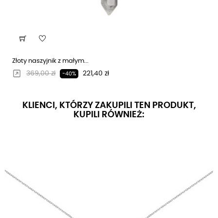
Złoty naszyjnik z małym...
Regularna cena
Cena
369,00 zł
221,40 zł
-40%
KLIENCI, KTÓRZY ZAKUPILI TEN PRODUKT,
KUPILI RÓWNIEŻ: