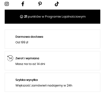
tag_faces
21
punktów w Programie Lojalnościowym
Darmowa dostawa
Od 199 zł
Zwrot i wymiana
Masz na to aż 14 dni
Szybka wysyłka
Większość zamówień nadajemy w 24h