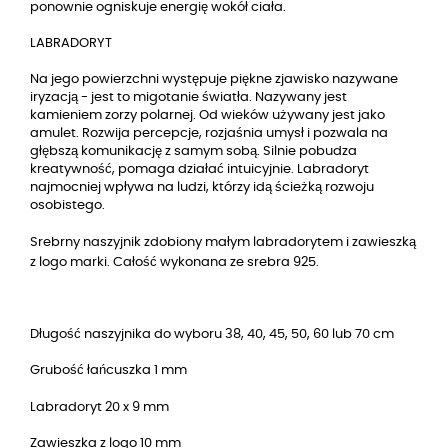
ponownie ogniskuje energię wokół ciała.
LABRADORYT
Na jego powierzchni występuje piękne zjawisko nazywane 
iryzacją - jest to migotanie światła. Nazywany jest 
kamieniem zorzy polarnej. Od wieków używany jest jako 
amulet. Rozwija percepcje, rozjaśnia umysł i pozwala na 
głębszą komunikację z samym sobą. Silnie pobudza 
kreatywność, pomaga działać intuicyjnie. Labradoryt 
najmocniej wpływa na ludzi, którzy idą ścieżką rozwoju 
osobistego. 
Srebrny naszyjnik zdobiony małym labradorytem i zawieszką
z logo marki. Całość wykonana ze srebra 925.
Długość naszyjnika do wyboru 38, 40, 45, 50, 60 lub 70 cm
Grubość łańcuszka 1 mm
Labradoryt 
20 x 9 mm
Zawieszka z logo 10 mm