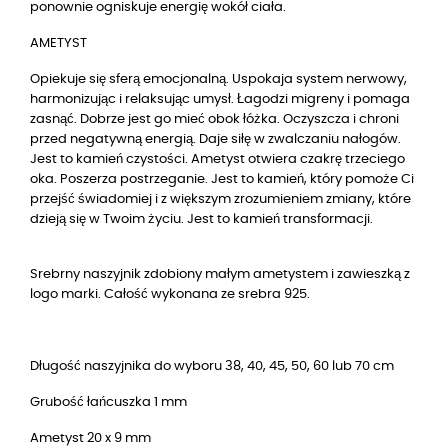
ponownie ogniskuje energię wokół ciała.
AMETYST
Opiekuje się sferą emocjonalną. Uspokaja system nerwowy, 
harmonizując i relaksując umysł. Łagodzi migreny i pomaga 
zasnąć. Dobrze jest go mieć obok łóżka. Oczyszcza i chroni 
przed negatywną energią. Daje siłę w zwalczaniu nałogów. 
Jest to kamień czystości. Ametyst otwiera czakrę trzeciego 
oka. Poszerza postrzeganie. Jest to kamień, który pomoże Ci 
przejść świadomiej i z większym zrozumieniem zmiany, które 
dzieją się w Twoim życiu. Jest to kamień transformacji.
Srebrny naszyjnik zdobiony małym ametystem i zawieszką z
logo marki. Całość wykonana ze srebra 925.
Długość naszyjnika do wyboru 38, 40, 45, 50, 60 lub 70 cm
Grubość łańcuszka 1 mm
Ametyst 20 x 9 mm