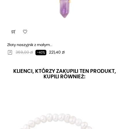
Złoty naszyjnik z małym...
Regularna cena
Cena
369,00 zł
221,40 zł
-40%
KLIENCI, KTÓRZY ZAKUPILI TEN PRODUKT,
KUPILI RÓWNIEŻ: