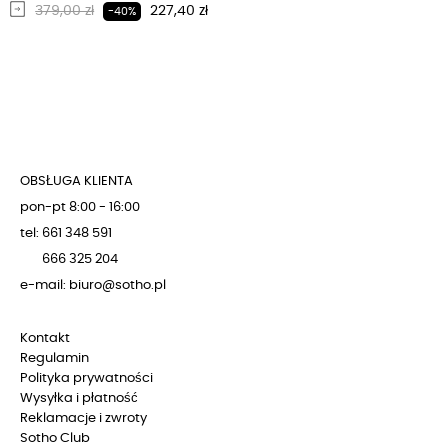
Regularna cena
Cena
379,00 zł
227,40 zł
-40%
OBSŁUGA KLIENTA
pon-pt 8:00 - 16:00
tel: 661 348 591
666 325 204
e-mail: biuro@sotho.pl
Kontakt
Regulamin
Polityka prywatności
Wysyłka i płatność
Reklamacje i zwroty
Sotho Club