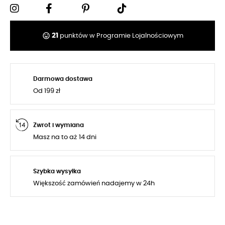
tag_faces
21
punktów w Programie Lojalnościowym
Darmowa dostawa
Od 199 zł
Zwrot i wymiana
Masz na to aż 14 dni
Szybka wysyłka
Większość zamówień nadajemy w 24h