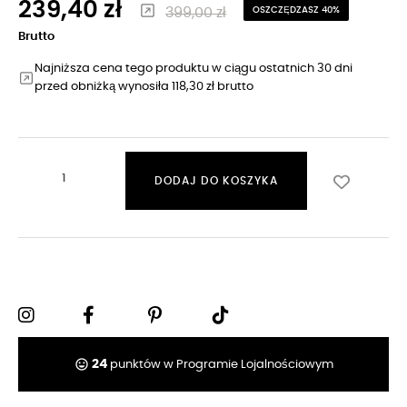
239,40 zł
399,00 zł
OSZCZĘDZASZ 40%
Brutto
Najniższa cena tego produktu w ciągu ostatnich 30 dni
przed obniżką wynosiła 118,30 zł brutto
DODAJ DO KOSZYKA
tag_faces
24
punktów w Programie Lojalnościowym