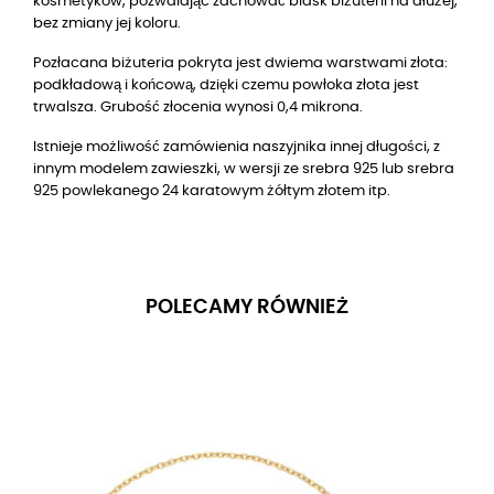
kosmetyków, pozwalając zachować blask biżuterii na dłużej,
bez zmiany jej koloru.
Pozłacana biżuteria pokryta jest dwiema warstwami złota:
podkładową i końcową, dzięki czemu powłoka złota jest
trwalsza. Grubość złocenia wynosi 0,4 mikrona.
Istnieje możliwość zamówienia naszyjnika innej długości, z
innym modelem zawieszki, w wersji ze srebra 925 lub srebra
925 powlekanego 24 karatowym żółtym złotem itp.
POLECAMY RÓWNIEŻ