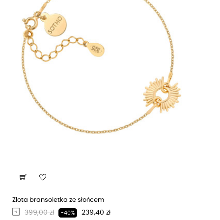
Złota bransoletka ze słońcem
Regularna cena
Cena
399,00 zł
239,40 zł
-40%