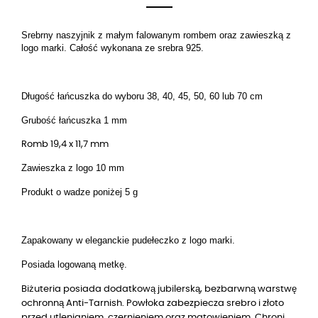
Srebrny naszyjnik z
małym
falowanym rombem oraz zawieszką z
logo marki. Całość wykonana ze srebra 925.
Długość łańcuszka do wyboru 38, 40, 45, 50, 60 lub 70 cm
Grubość łańcuszka 1 mm
Romb 19,4 x 11,7 mm
Zawieszka z logo 10 mm
Produkt o wadze poniżej 5 g
Zapakowany w eleganckie pudełeczko z logo marki.
Posiada logowaną metkę.
Biżuteria posiada dodatkową jubilerską, bezbarwną warstwę
ochronną Anti-Tarnish. Powłoka zabezpiecza srebro i złoto
przed utlenianiem, czernieniem oraz matowieniem. Chroni