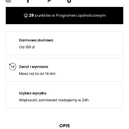
tag_faces
29
punktów w Programie Lojalnościowym
Darmowa dostawa
Od 199 zł
Zwrot i wymiana
Masz na to aż 14 dni
Szybka wysyłka
Większość zamówień nadajemy w 24h
OPIS