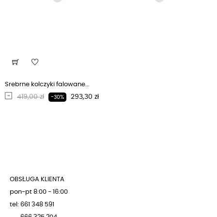
Srebrne kolczyki falowane...
Regularna cena
Cena
419,00 zł
293,30 zł
-30%
OBSŁUGA KLIENTA
pon-pt 8:00 - 16:00
tel: 661 348 591