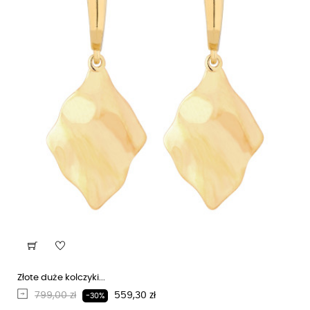
Złote duże kolczyki...
Regularna cena
Cena
799,00 zł
559,30 zł
-30%