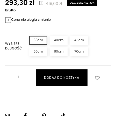
293,30 zł
419,00 zł
OSZCZĘDZASZ 30%
Brutto
Cena nie uległa zmianie
38cm
40cm
45cm
WYBIERZ
DŁUGOŚĆ
50cm
60cm
70cm
DODAJ DO KOSZYKA