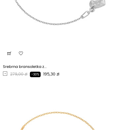
Srebrna bransoletka z...
Regularna cena
Cena
279,00 zł
195,30 zł
-30%