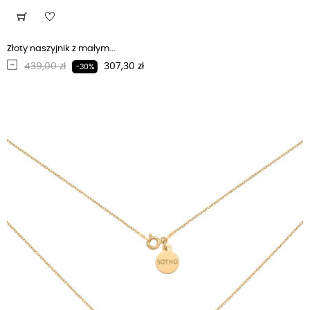
Złoty naszyjnik z małym...
Regularna cena
Cena
439,00 zł
307,30 zł
-30%