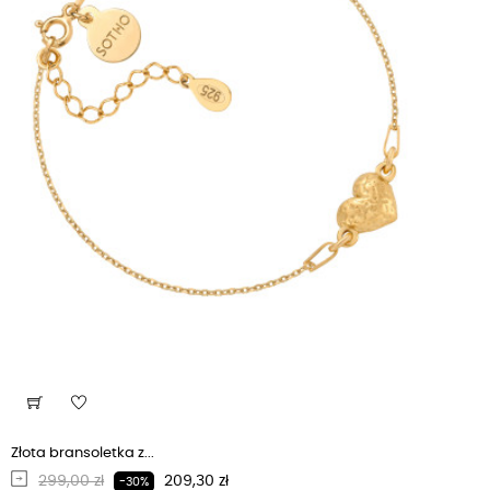
Złota bransoletka z...
Regularna cena
Cena
299,00 zł
209,30 zł
-30%