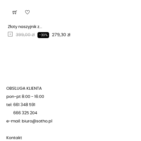
Złoty naszyjnik z...
Regularna cena
Cena
399,00 zł
279,30 zł
-30%
OBSŁUGA KLIENTA
pon-pt 8:00 - 16:00
tel: 661 348 591
666 325 204
e-mail: biuro@sotho.pl
Kontakt