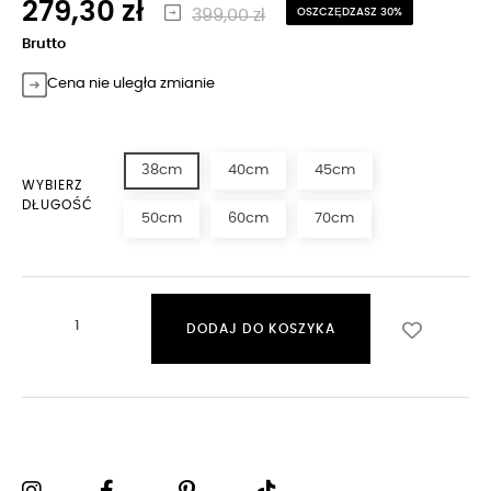
279,30 zł
399,00 zł
OSZCZĘDZASZ 30%
Brutto
Cena nie uległa zmianie
38cm
40cm
45cm
WYBIERZ
DŁUGOŚĆ
50cm
60cm
70cm
DODAJ DO KOSZYKA