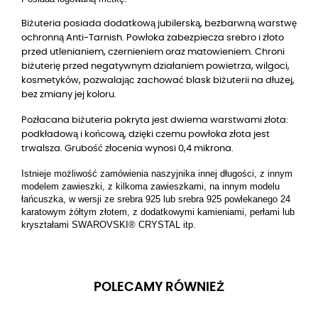
Biżuteria posiada dodatkową jubilerską, bezbarwną warstwę
ochronną Anti-Tarnish. Powłoka zabezpiecza srebro i złoto
przed utlenianiem, czernieniem oraz matowieniem. Chroni
biżuterię przed negatywnym działaniem powietrza, wilgoci,
kosmetyków, pozwalając zachować blask biżuterii na dłużej,
bez zmiany jej koloru.
Pozłacana biżuteria pokryta jest dwiema warstwami złota:
podkładową i końcową, dzięki czemu powłoka złota jest
trwalsza. Grubość złocenia wynosi 0,4 mikrona.
Istnieje możliwość zamówienia naszyjnika innej długości, z innym
modelem zawieszki, z kilkoma zawieszkami, na innym modelu
łańcuszka, w wersji ze srebra 925 lub srebra 925 powlekanego 24
karatowym żółtym złotem, z dodatkowymi kamieniami, perłami lub
kryształami SWAROVSKI® CRYSTAL itp.
POLECAMY RÓWNIEŻ