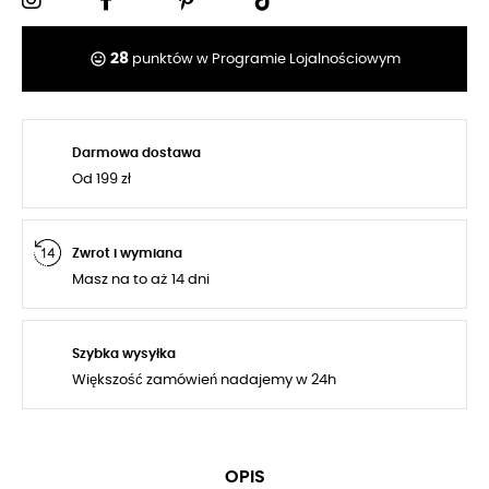
tag_faces
28
punktów w Programie Lojalnościowym
Darmowa dostawa
Od 199 zł
Zwrot i wymiana
Masz na to aż 14 dni
Szybka wysyłka
Większość zamówień nadajemy w 24h
OPIS