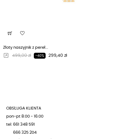
Złoty naszyjnik z pereł...
Regularna cena
Cena
499,00 zł
299,40 zł
-40%
OBSŁUGA KLIENTA
pon-pt 8:00 - 16:00
tel: 661 348 591
666 325 204