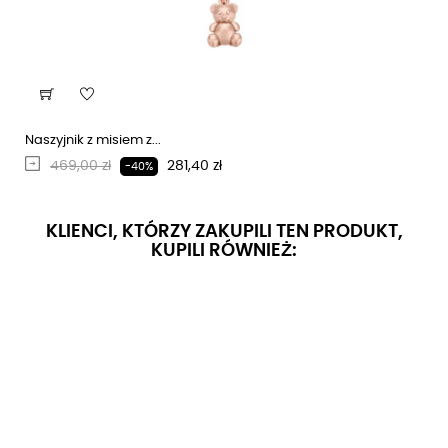
Naszyjnik z misiem z...
Regularna cena
Cena
469,00 zł
281,40 zł
-40%
KLIENCI, KTÓRZY ZAKUPILI TEN PRODUKT,
KUPILI RÓWNIEŻ: