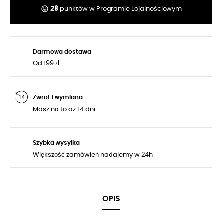
tag_faces
28
punktów w Programie Lojalnościowym
Darmowa dostawa
Od 199 zł
Zwrot i wymiana
Masz na to aż 14 dni
Szybka wysyłka
Większość zamówień nadajemy w 24h
OPIS