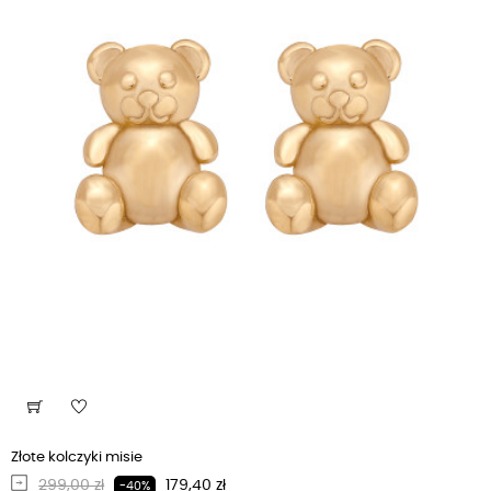
Złote kolczyki misie
Regularna cena
Cena
299,00 zł
179,40 zł
-40%