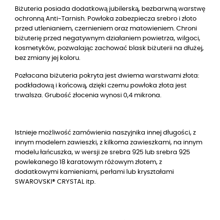
Biżuteria posiada dodatkową jubilerską, bezbarwną warstwę
ochronną Anti-Tarnish. Powłoka zabezpiecza srebro i złoto
przed utlenianiem, czernieniem oraz matowieniem. Chroni
biżuterię przed negatywnym działaniem powietrza, wilgoci,
kosmetyków, pozwalając zachować blask biżuterii na dłużej,
bez zmiany jej koloru.
Pozłacana biżuteria pokryta jest dwiema warstwami złota:
podkładową i końcową, dzięki czemu powłoka złota jest
trwalsza. Grubość złocenia wynosi 0,4 mikrona.
Istnieje możliwość zamówienia naszyjnika innej długości, z
innym modelem zawieszki, z kilkoma zawieszkami, na innym
modelu łańcuszka, w wersji ze srebra 925 lub srebra 925
powlekanego
18
karatowym różowym złotem, z
dodatkowymi kamieniami, perłami lub kryształami
SWAROVSKI® CRYSTAL itp.