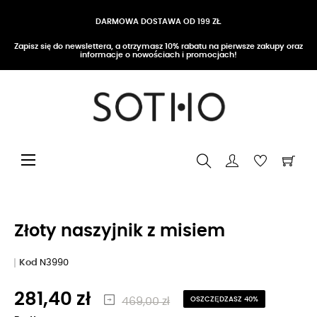
DARMOWA DOSTAWA OD 199 ZŁ
Zapisz się do newslettera, a otrzymasz 10% rabatu na pierwsze zakupy oraz
informacje o nowościach i promocjach!
Przełącz nawigację
☰
Złoty naszyjnik z misiem
Kod
N3990
281,40 zł
469,00 zł
OSZCZĘDZASZ 40%