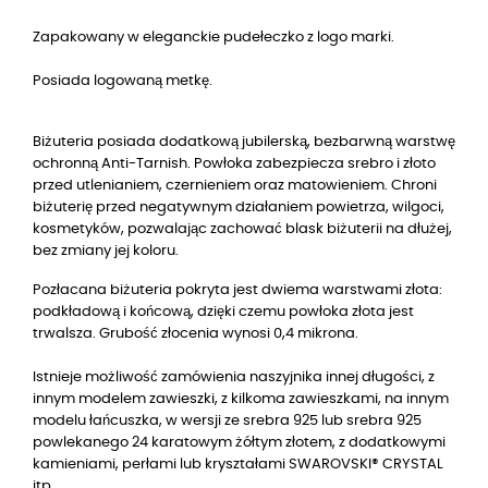
Zapakowany w eleganckie pudełeczko z logo marki.
Posiada logowaną metkę.
Biżuteria posiada dodatkową jubilerską, bezbarwną warstwę
ochronną Anti-Tarnish. Powłoka zabezpiecza srebro i złoto
przed utlenianiem, czernieniem oraz matowieniem. Chroni
biżuterię przed negatywnym działaniem powietrza, wilgoci,
kosmetyków, pozwalając zachować blask biżuterii na dłużej,
bez zmiany jej koloru.
Pozłacana biżuteria pokryta jest dwiema warstwami złota:
podkładową i końcową, dzięki czemu powłoka złota jest
trwalsza. Grubość złocenia wynosi 0,4 mikrona.
Istnieje możliwość zamówienia naszyjnika innej długości, z
innym modelem zawieszki, z kilkoma zawieszkami, na innym
modelu łańcuszka, w wersji ze srebra 925 lub srebra 925
powlekanego 24 karatowym żółtym złotem, z dodatkowymi
kamieniami, perłami lub kryształami SWAROVSKI® CRYSTAL
itp.