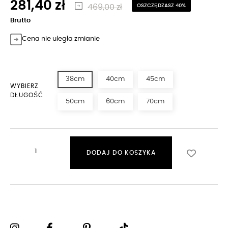
281,40 zł
469,00 zł
OSZCZĘDZASZ 40%
Brutto
Cena nie uległa zmianie
38cm
40cm
45cm
WYBIERZ
DŁUGOŚĆ
50cm
60cm
70cm
DODAJ DO KOSZYKA