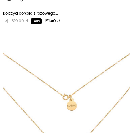
Kolczyki półkola z różowego...
Regularna cena
Cena
319,00 zł
191,40 zł
-40%