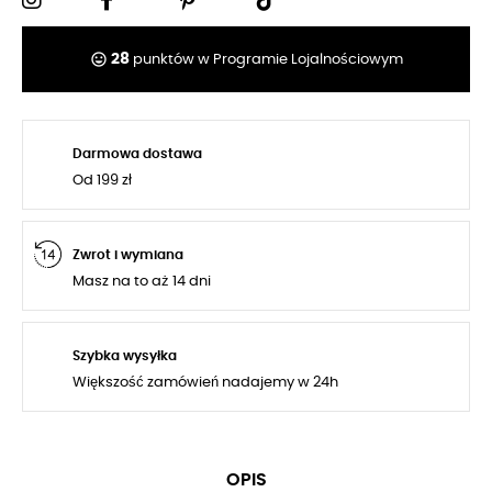
tag_faces
28
punktów w Programie Lojalnościowym
Darmowa dostawa
Od 199 zł
Zwrot i wymiana
Masz na to aż 14 dni
Szybka wysyłka
Większość zamówień nadajemy w 24h
OPIS