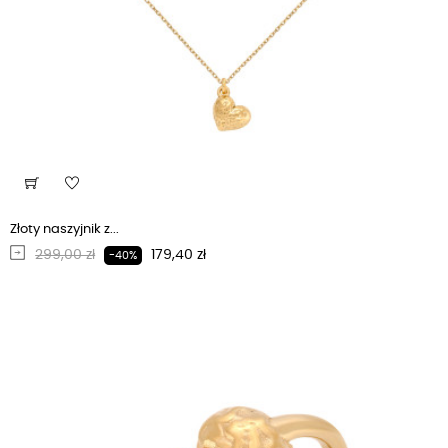
Złoty naszyjnik z...
Regularna cena
Cena
299,00 zł
179,40 zł
-40%