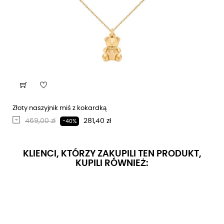
Złoty naszyjnik miś z kokardką
Regularna cena
Cena
469,00 zł
281,40 zł
-40%
KLIENCI, KTÓRZY ZAKUPILI TEN PRODUKT,
KUPILI RÓWNIEŻ: