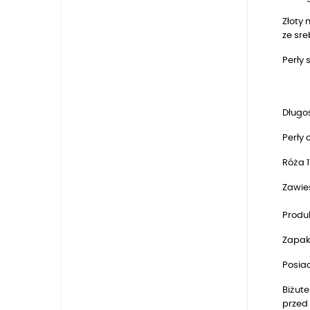
Złoty 
ze sr
Perły 
Długoś
Perły 
Róża 1
Zawie
Produk
Zapak
Posia
Biżute
przed 