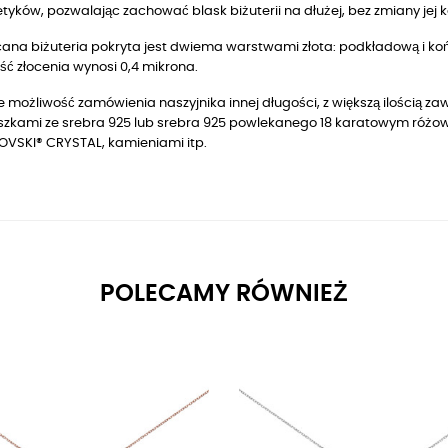
yków, pozwalając zachować blask biżuterii na dłużej, bez zmiany jej k
ana biżuteria pokryta jest dwiema warstwami złota: podkładową i końc
ć złocenia wynosi 0,4 mikrona.
je możliwość zamówienia naszyjnika innej długości, z większą ilością z
szkami ze srebra 925 lub srebra 925 powlekanego 18 karatowym różowy
VSKI® CRYSTAL, kamieniami itp.
POLECAMY RÓWNIEŻ