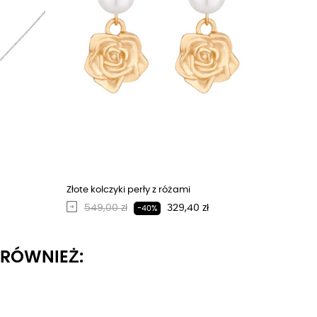
Złote kolczyki perły z różami
Regularna cena
Cena
549,00 zł
329,40 zł
-40%
I RÓWNIEŻ: