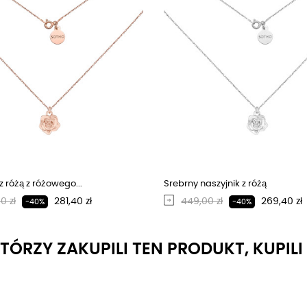
z różą z różowego...
Srebrny naszyjnik z różą
larna cena
Cena
Regularna cena
Cena
0 zł
281,40 zł
449,00 zł
269,40 zł
-40%
-40%
KTÓRZY ZAKUPILI TEN PRODUKT, KUPIL