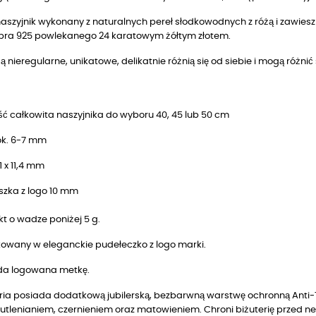
naszyjnik wykonany z naturalnych pereł słodkowodnych z różą
i zawies
ebra 925 powlekanego 24 karatowym żółtym złotem.
są nieregularne, unikatowe, delikatnie różnią się od siebie i mogą różnić 
ć całkowita naszyjnika do wyboru 40, 45 lub 50 cm
ok. 6-7 mm
1 x 11,4 mm
szka z logo 10 mm
t o wadze poniżej 5 g.
owany w eleganckie pudełeczko z logo marki.
da logowana metkę.
ria posiada dodatkową jubilerską, bezbarwną warstwę ochronną Anti-T
utlenianiem, czernieniem oraz matowieniem. Chroni biżuterię przed n