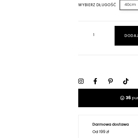
40cm
WYBIERZ DŁUGOŚĆ
DODAJ
tag_faces
36
pun
Darmowa dostawa
Od 199 zł