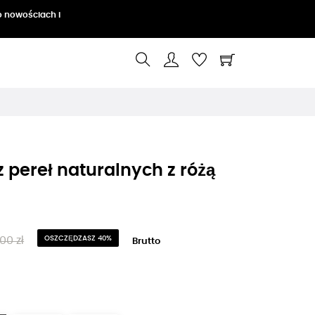
o nowościach i
z pereł naturalnych z różą
00 zł
OSZCZĘDZASZ 40%
Brutto