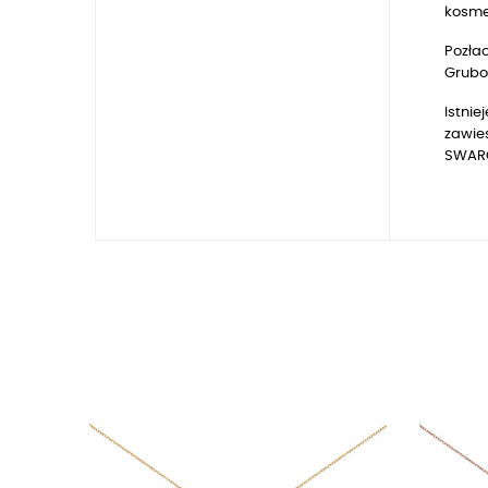
kosmet
Pozłac
Gruboś
Istnie
zawie
SWARO