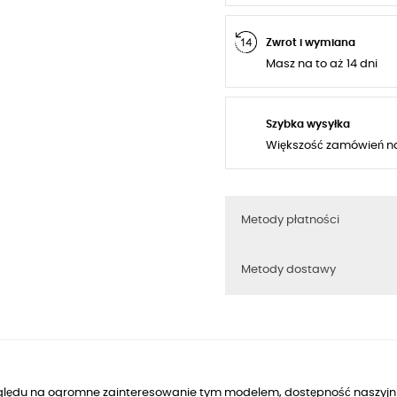
Zwrot i wymiana
Masz na to aż 14 dni
Szybka wysyłka
Większość zamówień n
Metody płatności
Metody dostawy
ględu na ogromne zainteresowanie tym modelem, dostępność naszyjni