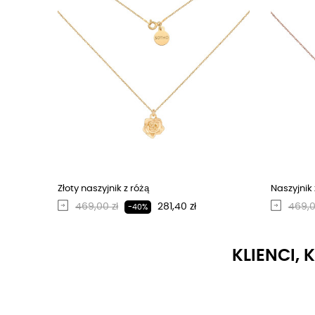
Złoty naszyjnik z różą
Naszyjnik 
Regularna cena
Cena
Regu
469,00 zł
281,40 zł
469,0
-40%
KLIENCI, 