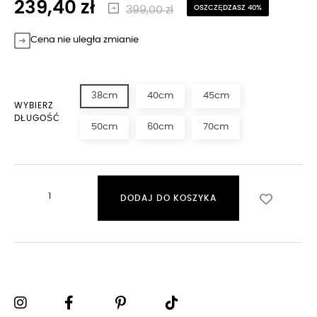
239,40 zł
399,00 zł
OSZCZĘDZASZ 40%
Cena nie uległa zmianie
38cm
40cm
45cm
WYBIERZ
DŁUGOŚĆ
50cm
60cm
70cm
DODAJ DO KOSZYKA