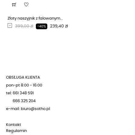
Złoty naszyjnik z falowanym...
Regularna cena
Cena
399,00 zł
239,40 zł
-40%
OBSŁUGA KLIENTA
pon-pt 8:00 - 16:00
tel: 661 348 591
666 325 204
e-mail: biuro@sotho.pl
Kontakt
Regulamin