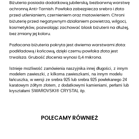
Biżuteria posiada dodatkową jubilerską, bezbarwną warstwę
ochronną Anti-Tarnish. Powłoka zabezpiecza srebro i złoto
przed utlenianiem, czernieniem oraz matowieniem. Chroni
biżuterię przed negatywnym działaniem powietrza, wilgoci,
kosmetyków, pozwalając zachować blask biżuterii na dłużej,
bez zmiany jej koloru.
Pozłacana biżuteria pokryta jest dwiema warstwami złota:
podkładową i końcową, dzięki czemu powłoka złota jest
trwalsza. Grubość złocenia wynosi 0,4 mikrona.
Istnieje możliwość zamówienia naszyjnika innej długości, z innym
modelem zawieszki, z kilkoma zawieszkami, na innym modelu
łańcuszka, w wersji ze srebra 925 lub srebra 925 powlekanego 24
karatowym
żółtym
złotem, z dodatkowymi kamieniami, perłami lub
kryształami SWAROVSKI® CRYSTAL itp.
POLECAMY RÓWNIEŻ