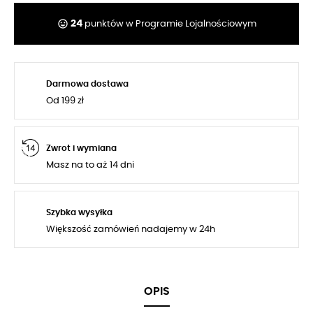
tag_faces
24
punktów w Programie Lojalnościowym
Darmowa dostawa
Od 199 zł
Zwrot i wymiana
Masz na to aż 14 dni
Szybka wysyłka
Większość zamówień nadajemy w 24h
OPIS