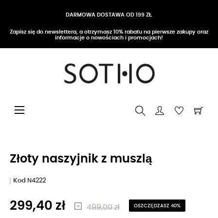
DARMOWA DOSTAWA OD 199 ZŁ
Zapisz się do newslettera, a otrzymasz 10% rabatu na pierwsze zakupy oraz
informacje o nowościach i promocjach!
Przełącz nawigację
☰
Złoty naszyjnik z muszlą
Kod
N4222
299,40 zł
499,00 zł
OSZCZĘDZASZ 40%