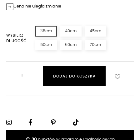
Cena nie uległa zmianie
38cm
40cm
45cm
WYBIERZ
DŁUGOŚĆ
50cm
60cm
70cm
DODAJ DO KOSZYKA
tag_faces
30
punktów w Programie Lojalnościowym