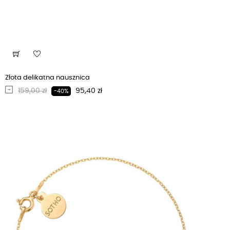
Złota delikatna nausznica
Regularna cena
Cena
159,00 zł
95,40 zł
-40%