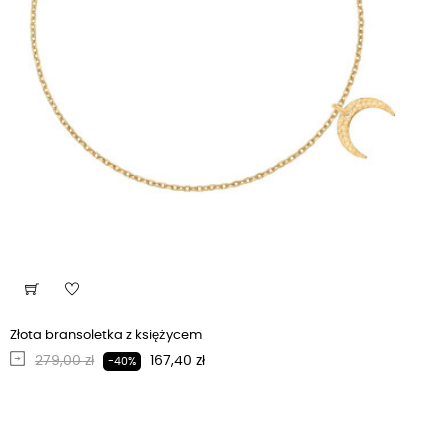
Złota bransoletka z księżycem
Regularna cena
Cena
279,00 zł
167,40 zł
-40%