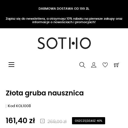
DARMOWA DOSTAWA OD 199 ZŁ
Zapisz się do newslettera, a otrzymasz 10% rabatu na pierwsze zakupy oraz
informacje o nowościach i promocjach!
Przełącz nawigację
☰
Złota gruba nausznica
Kod
KOL1008
161,40 zł
269,00 zł
OSZCZĘDZASZ 40%