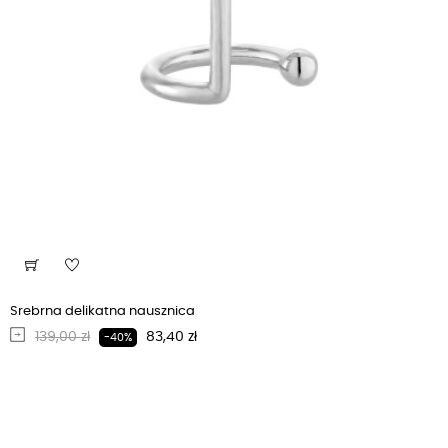
Srebrna delikatna nausznica
Regularna cena
Cena
139,00 zł
83,40 zł
-40%