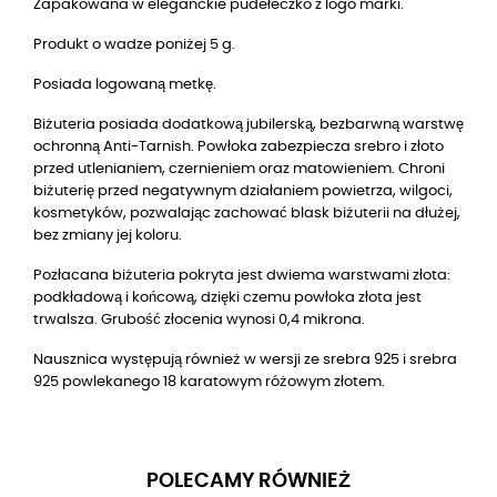
Zapakowana w eleganckie pudełeczko z logo marki.
Produkt o wadze poniżej 5 g.
Posiada logowaną metkę.
Biżuteria posiada dodatkową jubilerską, bezbarwną warstwę
ochronną Anti-Tarnish. Powłoka zabezpiecza srebro i złoto
przed utlenianiem, czernieniem oraz matowieniem. Chroni
biżuterię przed negatywnym działaniem powietrza, wilgoci,
kosmetyków, pozwalając zachować blask biżuterii na dłużej,
bez zmiany jej koloru.
Pozłacana biżuteria pokryta jest dwiema warstwami złota:
podkładową i końcową, dzięki czemu powłoka złota jest
trwalsza. Grubość złocenia wynosi 0,4 mikrona.
Nausznica występują również w wersji ze srebra 925 i srebra
925 powlekanego
18
karatowym różowym złotem.
POLECAMY RÓWNIEŻ