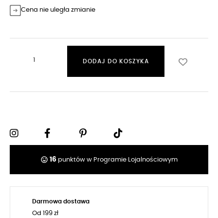
Cena nie uległa zmianie
DODAJ DO KOSZYKA
tag_faces
16
punktów w Programie Lojalnościowym
Darmowa dostawa
Od 199 zł