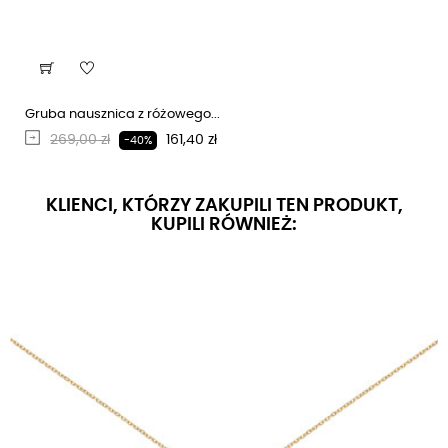
Gruba nausznica z różowego...
Regularna cena
Cena
269,00 zł
161,40 zł
-40%
KLIENCI, KTÓRZY ZAKUPILI TEN PRODUKT,
KUPILI RÓWNIEŻ: