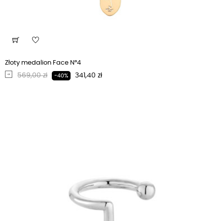
Złoty medalion Face N°4
Regularna cena
Cena
569,00 zł
341,40 zł
-40%