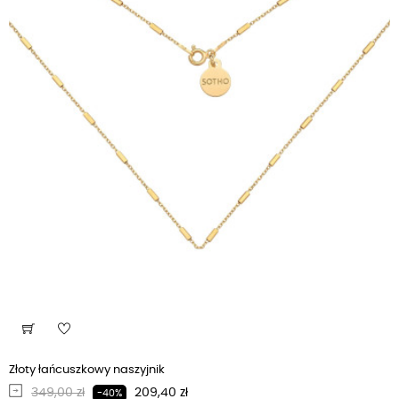
Złoty łańcuszkowy naszyjnik
Regularna cena
Cena
349,00 zł
209,40 zł
-40%