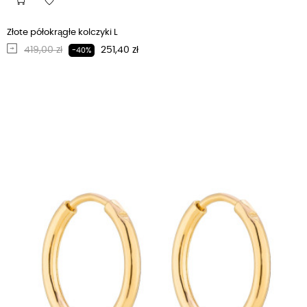
Złote półokrągłe kolczyki L
Regularna cena
Cena
419,00 zł
251,40 zł
-40%