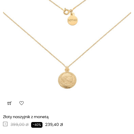
Złoty naszyjnik z monetą
Regularna cena
Cena
399,00 zł
239,40 zł
-40%