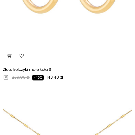
Złote kolczyki małe koła S
Regularna cena
Cena
239,00 zł
143,40 zł
-40%