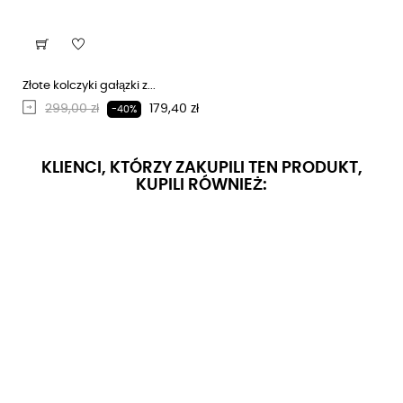
Złote kolczyki gałązki z...
Regularna cena
Cena
299,00 zł
179,40 zł
-40%
KLIENCI, KTÓRZY ZAKUPILI TEN PRODUKT,
KUPILI RÓWNIEŻ: