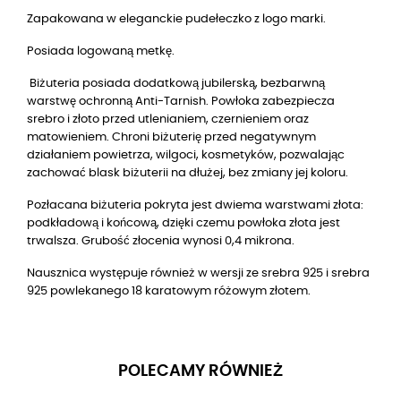
Zapakowana w eleganckie pudełeczko z logo marki.
Posiada logowaną metkę.
Biżuteria posiada dodatkową jubilerską, bezbarwną
warstwę ochronną Anti-Tarnish. Powłoka zabezpiecza
srebro i złoto przed utlenianiem, czernieniem oraz
matowieniem. Chroni biżuterię przed negatywnym
działaniem powietrza, wilgoci, kosmetyków, pozwalając
zachować blask biżuterii na dłużej, bez zmiany jej koloru.
Pozłacana biżuteria pokryta jest dwiema warstwami złota:
podkładową i końcową, dzięki czemu powłoka złota jest
trwalsza. Grubość złocenia wynosi 0,4 mikrona.
Nausznica występuje również w wersji ze srebra 925 i srebra
925 powlekanego 18 karatowym różowym złotem.
POLECAMY RÓWNIEŻ