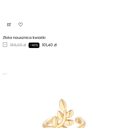
Złota nausznica kwiatki
Regularna cena
Cena
169,00 zł
101,40 zł
-40%