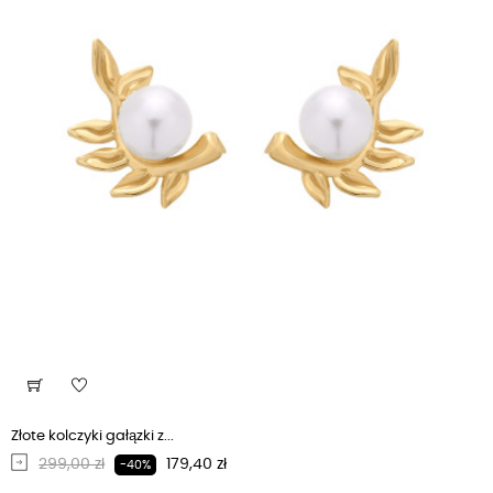
Złote kolczyki gałązki z...
Regularna cena
Cena
299,00 zł
179,40 zł
-40%