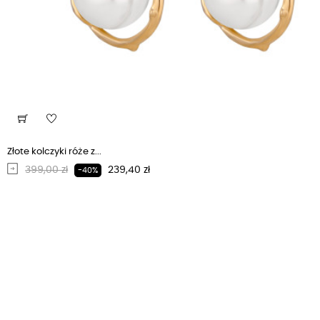
Złote kolczyki róże z...
Regularna cena
Cena
399,00 zł
239,40 zł
-40%