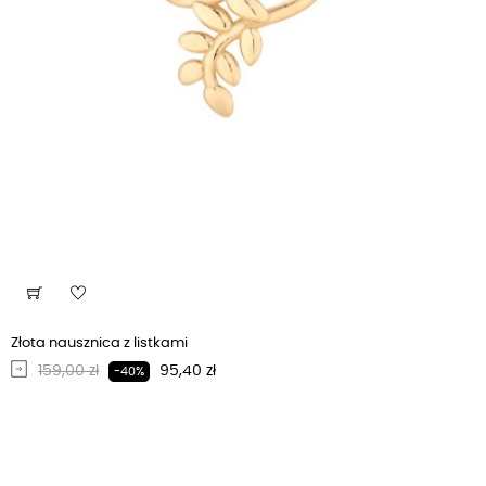
Złota nausznica z listkami
Regularna cena
Cena
159,00 zł
95,40 zł
-40%