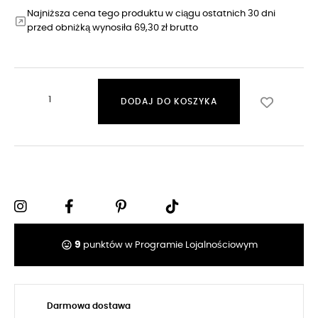
Najniższa cena tego produktu w ciągu ostatnich 30 dni
przed obniżką wynosiła 69,30 zł brutto
DODAJ DO KOSZYKA
tag_faces
9
punktów w Programie Lojalnościowym
Darmowa dostawa