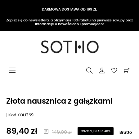
DARMOWA DOSTAWA OD 199 ZŁ
Zapisz się do newslettera, a otrzymasz 10% rabatu na pierwsze zakupy oraz
informacje o nowościach i promocjach!
Przełącz nawigację
☰
Złota nausznica z gałązkami
Kod
KOL1359
89,40 zł
149,00 zł
OSZCZĘDZASZ 40%
Brutto