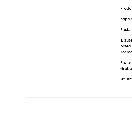
Produk
Zapak
Posia
Biżute
przed 
kosmet
Pozłac
Gruboś
Nausz