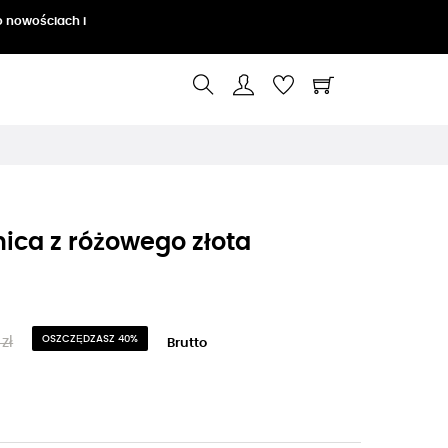
o nowościach i
ica z różowego złota
zł
OSZCZĘDZASZ 40%
Brutto