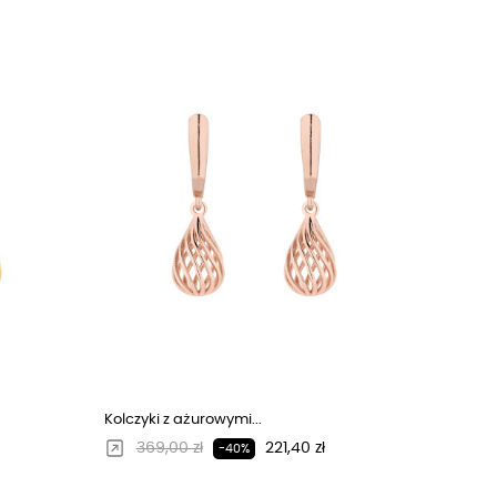
Kolczyki z ażurowymi...
Regularna cena
Cena
369,00 zł
221,40 zł
-40%