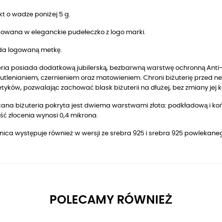
t o wadze poniżej 5 g.
owana w eleganckie pudełeczko z logo marki.
da logowaną metkę.
ria posiada dodatkową jubilerską, bezbarwną warstwę ochronną Anti-T
utlenianiem, czernieniem oraz matowieniem. Chroni biżuterię przed n
yków, pozwalając zachować blask biżuterii na dłużej, bez zmiany jej k
ana biżuteria pokryta jest dwiema warstwami złota: podkładową i końc
ć złocenia wynosi 0,4 mikrona.
nica występuje również w wersji ze srebra 925 i srebra 925 powlekan
POLECAMY RÓWNIEŻ