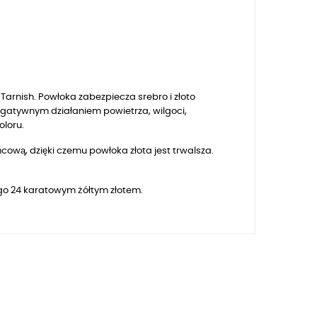
arnish. Powłoka zabezpiecza srebro i złoto
egatywnym działaniem powietrza, wilgoci,
oloru.
ową, dzięki czemu powłoka złota jest trwalsza.
ego 24 karatowym żółtym złotem.