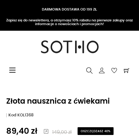
DARMOWA DOSTAWA OD 199 ZŁ
Zapisz się do newslettera, a otrzymasz 10% rabatu na pierwsze zakupy oraz
informacje o nowościach i promocjach!
Przełącz nawigację
☰
Złota nausznica z ćwiekami
Kod
KOL1368
89,40 zł
149,00 zł
OSZCZĘDZASZ 40%