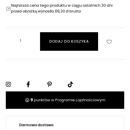
Najniższa cena tego produktu w ciągu ostatnich 30 dni
przed obniżką wynosiła 69,30 zł brutto
DODAJ DO KOSZYKA
tag_faces
9
punktów w Programie Lojalnościowym
Darmowa dostawa