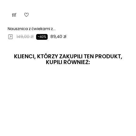
Nausznica z ćwiekami z...
Regularna cena
Cena
149,00 zł
89,40 zł
-40%
KLIENCI, KTÓRZY ZAKUPILI TEN PRODUKT,
KUPILI RÓWNIEŻ: