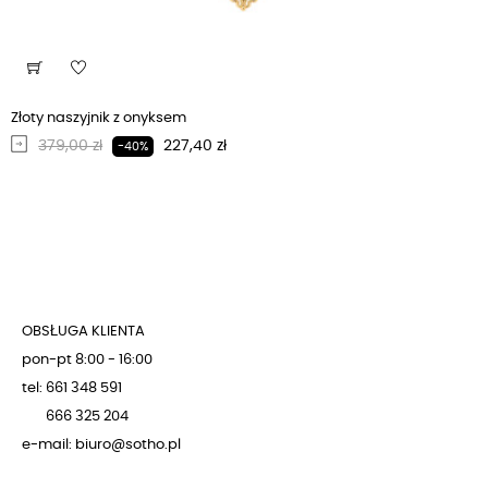
Złoty naszyjnik z onyksem
Regularna cena
Cena
379,00 zł
227,40 zł
-40%
OBSŁUGA KLIENTA
pon-pt 8:00 - 16:00
tel: 661 348 591
666 325 204
e-mail: biuro@sotho.pl