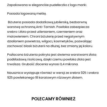
Zapakowana w eleganckie pudełeczko z logo marki.
Posiada logowaną metkę.
Biżuteria posiada dodatkową jubilerską, bezbarwną
warstwę ochronną Anti-Tarnish. Powłoka zabezpiecza
srebro i złoto przed utlenianiem, czernieniem oraz
matowieniem. Chroni biżuterię przed negatywnym
działaniem powietrza, wilgoci, kosmetyków, pozwalając
zachować blask biżuterii na dłużej, bez zmiany jej koloru.
Pozłacana biżuteria pokryta jest dwiema warstwami złota:
podkładową i końcową, dzięki czemu powłoka złota jest
trwalsza. Grubość złocenia wynosi 0,4 mikrona.
Nausznica występuje również w wersji ze srebra 925 i srebra
925 powlekanego 18 karatowym różowym złotem.
POLECAMY RÓWNIEŻ