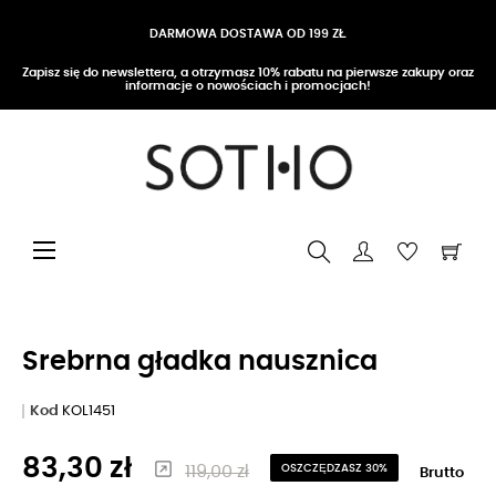
DARMOWA DOSTAWA OD 199 ZŁ
Zapisz się do newslettera, a otrzymasz 10% rabatu na pierwsze zakupy oraz
informacje o nowościach i promocjach!
Przełącz nawigację
☰
Srebrna gładka nausznica
Kod
KOL1451
83,30 zł
119,00 zł
OSZCZĘDZASZ 30%
Brutto