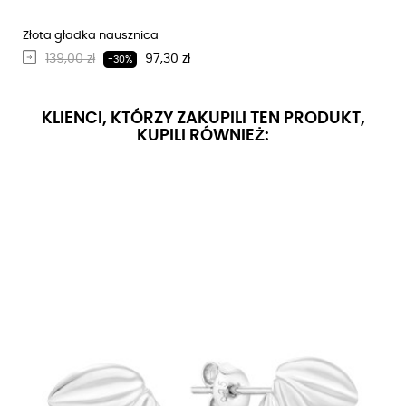
Złota gładka nausznica
Regularna cena
Cena
139,00 zł
97,30 zł
-30%
KLIENCI, KTÓRZY ZAKUPILI TEN PRODUKT,
KUPILI RÓWNIEŻ: