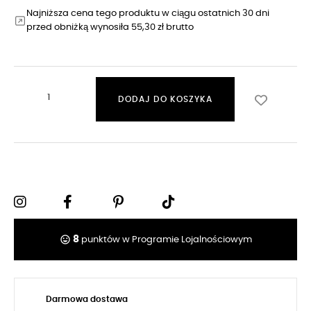
Najniższa cena tego produktu w ciągu ostatnich 30 dni
przed obniżką wynosiła 55,30 zł brutto
DODAJ DO KOSZYKA
tag_faces
8
punktów w Programie Lojalnościowym
Darmowa dostawa