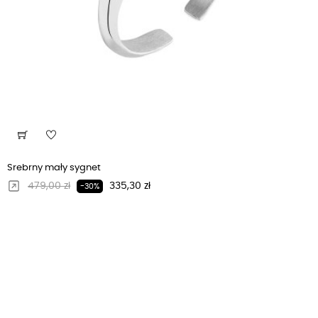
Srebrny mały sygnet
Regularna cena
Cena
479,00 zł
335,30 zł
-30%