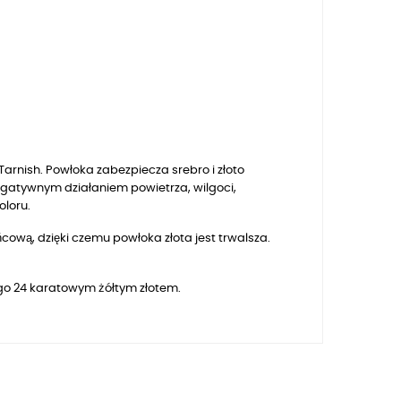
arnish. Powłoka zabezpiecza srebro i złoto
egatywnym działaniem powietrza, wilgoci,
oloru.
ową, dzięki czemu powłoka złota jest trwalsza.
ego 24 karatowym żółtym złotem.