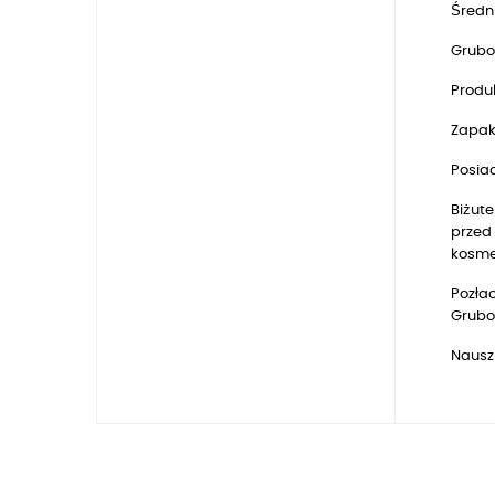
Średn
Grubo
Produk
Zapak
Posia
Biżute
przed 
kosmet
Pozłac
Gruboś
Nausz