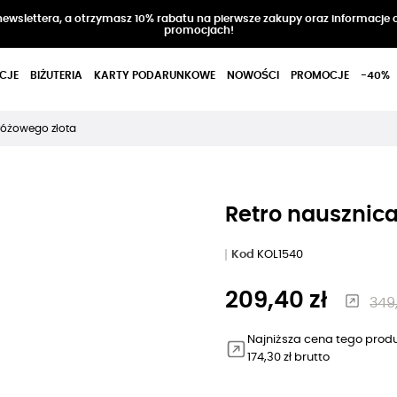
 newslettera, a otrzymasz 10% rabatu na pierwsze zakupy oraz informacje 
promocjach!
CJE
BIŻUTERIA
KARTY PODARUNKOWE
NOWOŚCI
PROMOCJE
-40%
 różowego złota
Retro nausznica
Kod
KOL1540
209,40 zł
349,
Najniższa cena tego produ
174,30 zł brutto