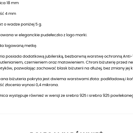
ica 18 mm
ść 4 mm
t o wadze poniżej 5 g.
owana w eleganckie pudełeczko z logo marki.
da logowaną metkę.
ria posiada dodatkową jubilerską, bezbarwną warstwę ochronną Anti-T
utlenianiem, czernieniem oraz matowieniem. Chroni biżuterię przed n
yków, pozwalając zachować blask biżuterii na dłużej, bez zmiany jej k
ana biżuteria pokryta jest dwiema warstwami złota: podkładową i końc
ć złocenia wynosi 0,4 mikrona.
nica występuje również w wersji ze srebra 925 i srebra 925 powlekan